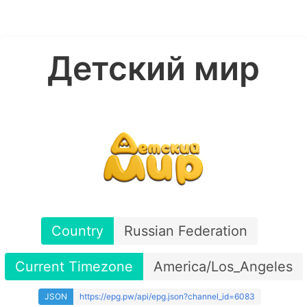
Детский мир
Country
Russian Federation
Current Timezone
America/Los_Angeles
JSON
https://epg.pw/api/epg.json?channel_id=6083