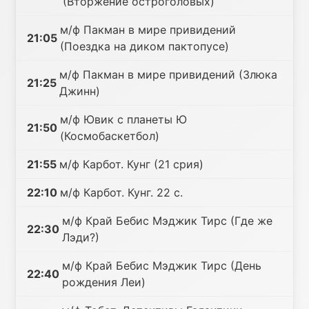
(Вторжение остроголовых)
м/ф Пакман в мире привидений
21:05
(Поездка на диком пактопусе)
м/ф Пакман в мире привидений (Злюка
21:25
Джинн)
м/ф Ювик с планеты Ю
21:50
(Космобаскетбол)
21:55
м/ф Карбот. Кунг (21 срия)
22:10
м/ф Карбот. Кунг. 22 с.
м/ф Край Бебис Мэджик Тирс (Где же
22:30
Лэди?)
м/ф Край Бебис Мэджик Тирс (День
22:40
рождения Леи)