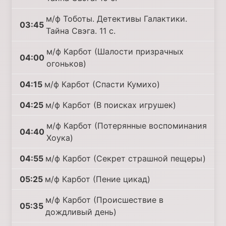
м/ф Тоботы. Детективы Галактики.
03:45
Тайна Свэга. 11 с.
м/ф Карбот (Шалости призрачных
04:00
огоньков)
04:15
м/ф Карбот (Спасти Кумихо)
04:25
м/ф Карбот (В поисках игрушек)
м/ф Карбот (Потерянные воспоминания
04:40
Хоука)
04:55
м/ф Карбот (Секрет страшной пещеры)
05:25
м/ф Карбот (Пение цикад)
м/ф Карбот (Происшествие в
05:35
дождливый день)