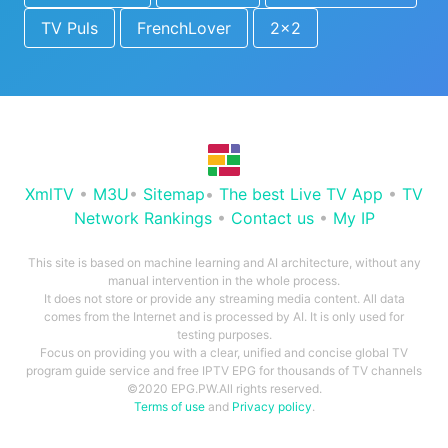
TV Puls
FrenchLover
2x2
XmlTV
•
M3U
•
Sitemap
•
The best Live TV App
•
TV
Network Rankings
•
Contact us
•
My IP
This site is based on machine learning and AI architecture, without any
manual intervention in the whole process.
It does not store or provide any streaming media content. All data
comes from the Internet and is processed by AI. It is only used for
testing purposes.
Focus on providing you with a clear, unified and concise global TV
program guide service and free IPTV EPG for thousands of TV channels
©2020 EPG.PW.All rights reserved.
Terms of use
and
Privacy policy
.