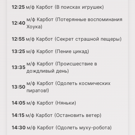
12:25
м/ф Карбот (В поисках игрушек)
м/ф Карбот (Потерянные воспоминания
12:40
Хоука)
12:55
м/ф Карбот (Секрет страшной пещеры)
13:25
м/ф Карбот (Пение цикад)
м/ф Карбот (Происшествие в
13:35
дождливый день)
м/ф Карбот (Одолеть космических
13:50
пиратов!)
14:05
м/ф Карбот (Няньки)
14:15
м/ф Карбот (Остановить ветер)
14:30
м/ф Карбот (Одолеть муху-робота)