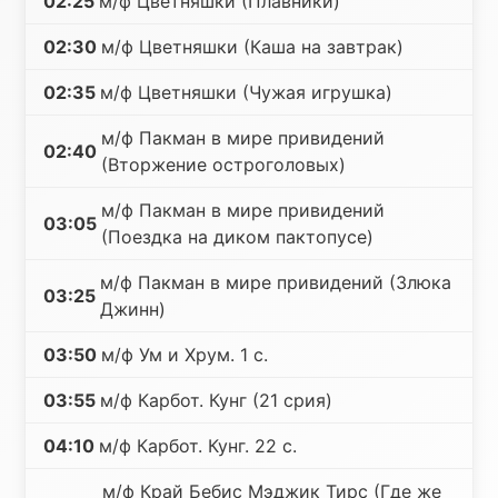
02:25
м/ф Цветняшки (Плавники)
02:30
м/ф Цветняшки (Каша на завтрак)
02:35
м/ф Цветняшки (Чужая игрушка)
м/ф Пакман в мире привидений
02:40
(Вторжение остроголовых)
м/ф Пакман в мире привидений
03:05
(Поездка на диком пактопусе)
м/ф Пакман в мире привидений (Злюка
03:25
Джинн)
03:50
м/ф Ум и Хрум. 1 с.
03:55
м/ф Карбот. Кунг (21 срия)
04:10
м/ф Карбот. Кунг. 22 с.
м/ф Край Бебис Мэджик Тирс (Где же