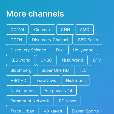
More channels
CCTV4
Cinemax
CNN
AMC
CGTN
Discovery Channel
BBC Earth
Discovery Science
Fox
Hollywood
KBS World
CNBC
NHK World
BTV
Bloomberg
Super One HD
TLC
HBO HD
EuroNews
Nicktoons
Nickelodeon
Астрахань 24
Paramount Network
RT News
Trace Urban
49 канал
Eleven Sports 1