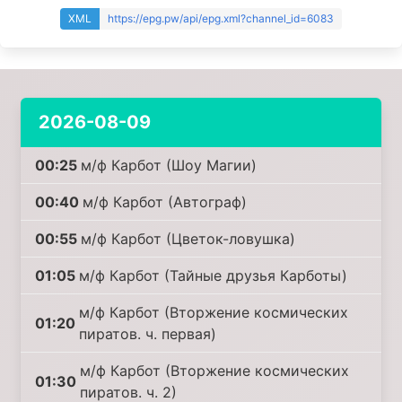
XML
https://epg.pw/api/epg.xml?channel_id=6083
2026-08-09
00:25
м/ф Карбот (Шоу Магии)
00:40
м/ф Карбот (Автограф)
00:55
м/ф Карбот (Цветок-ловушка)
01:05
м/ф Карбот (Тайные друзья Карботы)
м/ф Карбот (Вторжение космических
01:20
пиратов. ч. первая)
м/ф Карбот (Вторжение космических
01:30
пиратов. ч. 2)