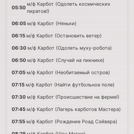
м/ф Карбот (Одолеть космических
05:50
пиратов!)
06:05
м/ф Карбот (Няньки)
06:15
м/ф Карбот (Остановить ветер)
06:30
м/ф Карбот (Одолеть муху-робота)
06:50
м/ф Карбот (Случай на пикнике)
07:05
м/ф Карбот (Необитаемый остров)
07:15
м/ф Карбот (Найти футбольное поле)
07:30
м/ф Карбот (Происшествие на ферме!)
07:45
м/ф Карбот (Лагерь карботов Мастера)
07:55
м/ф Карбот (Рождение Роад Сэйвера)
08:25
м/ф Карбот (Шоу Магии)