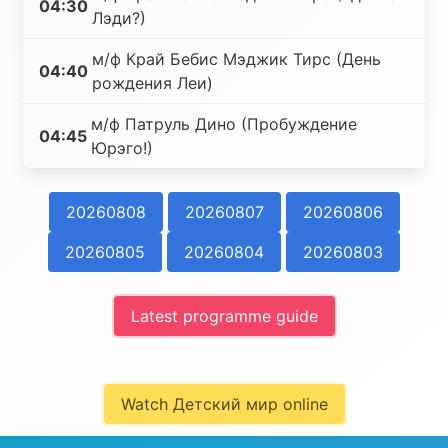
04:30
Лэди?)
м/ф Край Бебис Мэджик Тирс (День
04:40
рождения Леи)
м/ф Патруль Дино (Пробуждение
04:45
Юрэго!)
20260808
20260807
20260806
20260805
20260804
20260803
Latest programme guide
Watch Детский мир online