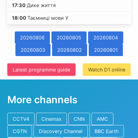
17:30
Дике життя
18:00
Таємниці мови У
20260806
20260805
20260804
20260803
20260802
20260801
Latest programme guide
Watch D1 online
More channels
CCTV4
Cinemax
CNN
AMC
CGTN
Discovery Channel
BBC Earth