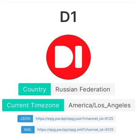
D1
Country
Russian Federation
Current Timezone
America/Los_Angeles
JSON
https://epg.pw/api/epg.json?channel_id=6125
XML
https://epg.pw/api/epg.xml?channel_id=6125