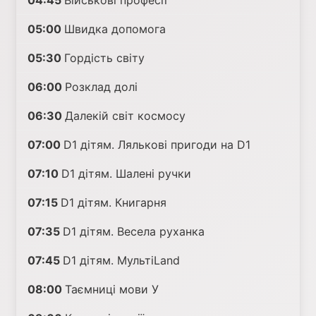
04:45
Військові професії
05:00
Швидка допомога
05:30
Гордість світу
06:00
Розклад долі
06:30
Далекій світ космосу
07:00
D1 дітям. Лялькові пригоди на D1
07:10
D1 дітям. Шалені ручки
07:15
D1 дітям. Книгарня
07:35
D1 дітям. Весела руханка
07:45
D1 дітям. МультіLand
08:00
Таємниці мови У