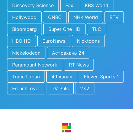
Discovery Science
Fox
KBS World
Hollywood
CNBC
NHK World
BTV
Bloomberg
Super One HD
TLC
HBO HD
EuroNews
Nicktoons
Nickelodeon
Астрахань 24
Paramount Network
RT News
Trace Urban
49 канал
Eleven Sports 1
FrenchLover
TV Puls
2x2