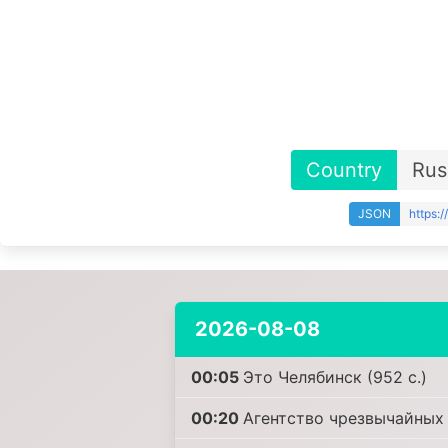
Country
Rus
JSON
https:
2026-08-08
00:05
Это Челябинск (952 с.)
00:20
Агентство чрезвычайных 