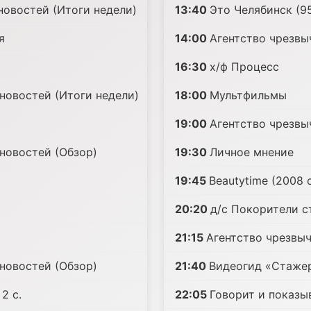
новостей (Итоги недели)
13:40
Это Челябинск (95
я
14:00
Агентство чрезвы
16:30
х/ф Процесс
новостей (Итоги недели)
18:00
Mультфильмы
19:00
Агентство чрезвы
новостей (Обзор)
19:30
Личное мнение
19:45
Beautytime (2008 с
20:20
д/с Покорители ст
21:15
Агентство чрезвы
новостей (Обзор)
21:40
Видеогид «Стажер
2 с.
22:05
Говорит и показыва