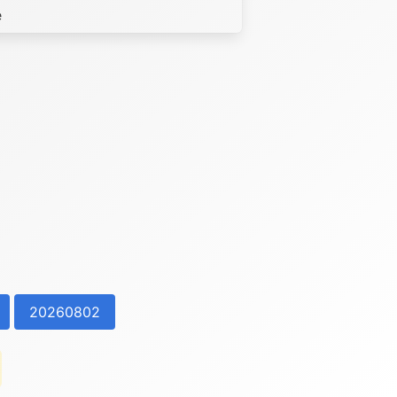
е
20260802