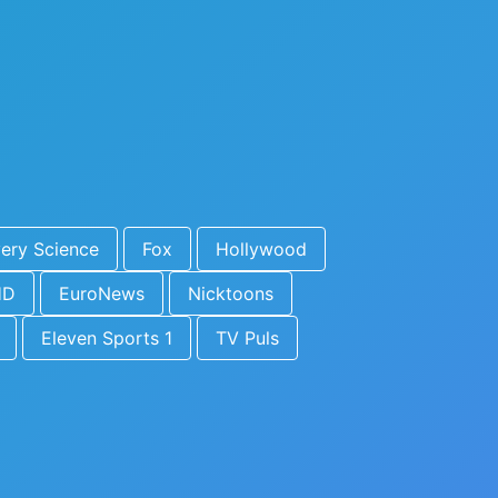
ery Science
Fox
Hollywood
HD
EuroNews
Nicktoons
Eleven Sports 1
TV Puls