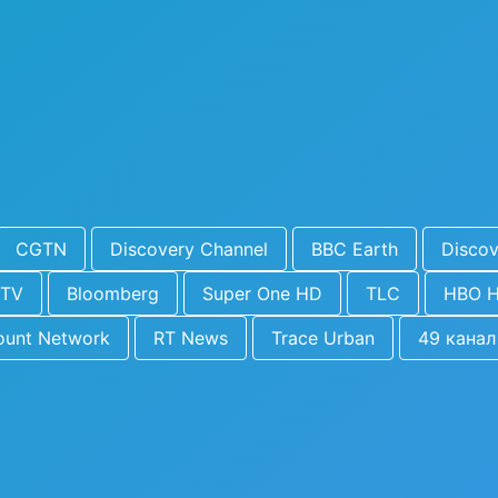
CGTN
Discovery Channel
BBC Earth
Discov
BTV
Bloomberg
Super One HD
TLC
HBO 
ount Network
RT News
Trace Urban
49 канал