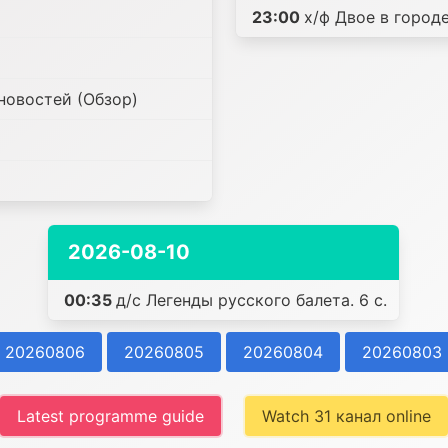
23:00
х/ф Двое в город
новостей (Обзор)
2026-08-10
00:35
д/с Легенды русского балета. 6 с.
20260806
20260805
20260804
20260803
Latest programme guide
Watch 31 канал online