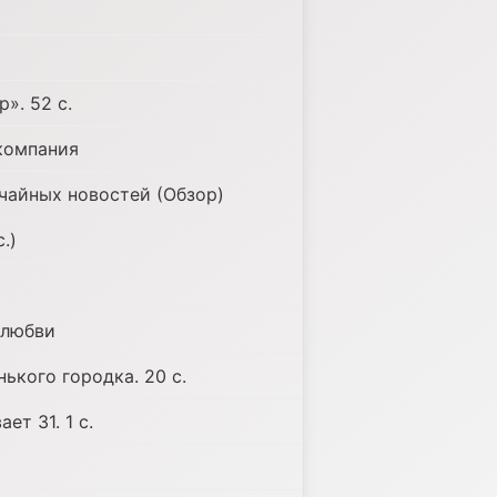
». 52 с.
компания
чайных новостей (Обзор)
.)
 любви
ького городка. 20 с.
ет 31. 1 с.