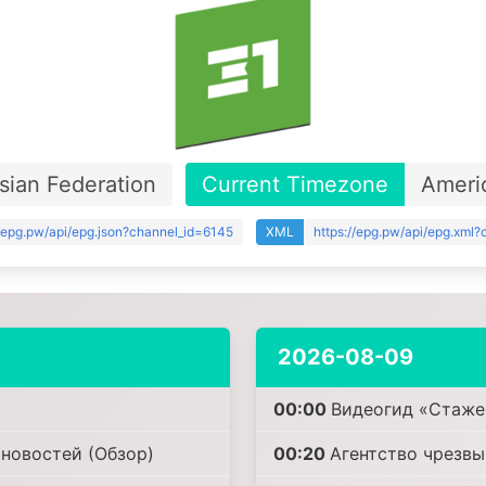
sian Federation
Current Timezone
Ameri
//epg.pw/api/epg.json?channel_id=6145
XML
https://epg.pw/api/epg.xml
2026-08-09
00:00
Видеогид «Стажер
новостей (Обзор)
00:20
Агентство чрезвы