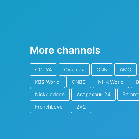
More channels
CCTV4
Cinemax
CNN
AMC
KBS World
CNBC
NHK World
Nickelodeon
Астрахань 24
Param
FrenchLover
2x2