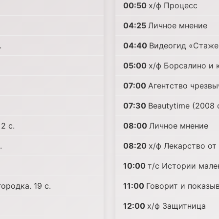
00:50
х/ф Процесс
04:25
Личное мнение
.
04:40
Видеогид «Стажер
05:00
х/ф Борсалино и 
07:00
Агентство чрезвы
07:30
Beautytime (2008 с
2 с.
08:00
Личное мнение
.
08:20
х/ф Лекарство от
10:00
т/с Истории мален
ородка. 19 с.
11:00
Говорит и показыва
12:00
х/ф Защитница