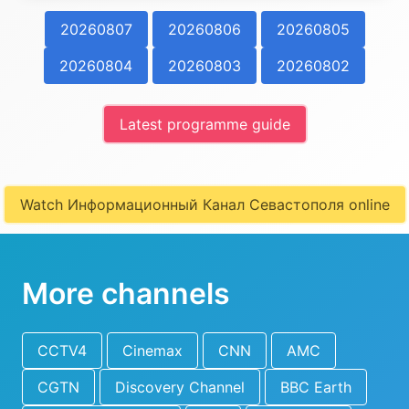
20260807
20260806
20260805
20260804
20260803
20260802
Latest programme guide
Watch Информационный Канал Севастополя online
More channels
CCTV4
Cinemax
CNN
AMC
CGTN
Discovery Channel
BBC Earth