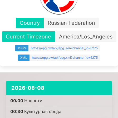
Country
Russian Federation
Current Timezone
America/Los_Angeles
JSON
https://epg.pw/api/epg.json?channel_id=6275
XML
https://epg.pw/api/epg.xml?channel_id=6275
2026-08-08
00:00
Новости
00:30
Культурная среда