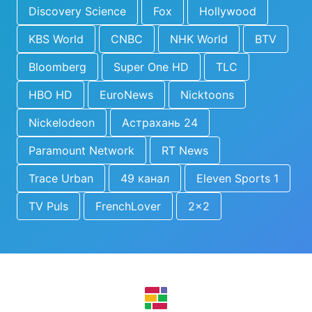
Discovery Science
Fox
Hollywood
KBS World
CNBC
NHK World
BTV
Bloomberg
Super One HD
TLC
HBO HD
EuroNews
Nicktoons
Nickelodeon
Астрахань 24
Paramount Network
RT News
Trace Urban
49 канал
Eleven Sports 1
TV Puls
FrenchLover
2x2