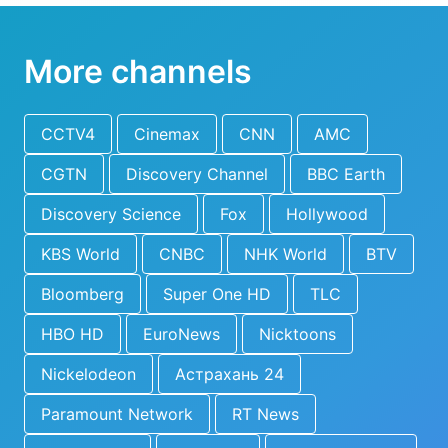
More channels
CCTV4
Cinemax
CNN
AMC
CGTN
Discovery Channel
BBC Earth
Discovery Science
Fox
Hollywood
KBS World
CNBC
NHK World
BTV
Bloomberg
Super One HD
TLC
HBO HD
EuroNews
Nicktoons
Nickelodeon
Астрахань 24
Paramount Network
RT News