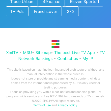
Trace Urban
49 канал
Eleven Sports 1
TV Puls
FrenchLover
2x2
XmlTV
•
M3U
•
Sitemap
•
The best Live TV App
•
TV
Network Rankings
•
Contact us
•
My IP
This site is based on machine learning and AI architecture, without any
manual intervention in the whole process.
It does not store or provide any streaming media content. All data
comes from the Internet and is processed by AI. It is only used for
testing purposes.
Focus on providing you with a clear, unified and concise global TV
program guide service and free IPTV EPG for thousands of TV channels
©2020 EPG.PW.All rights reserved.
Terms of use
and
Privacy policy
.