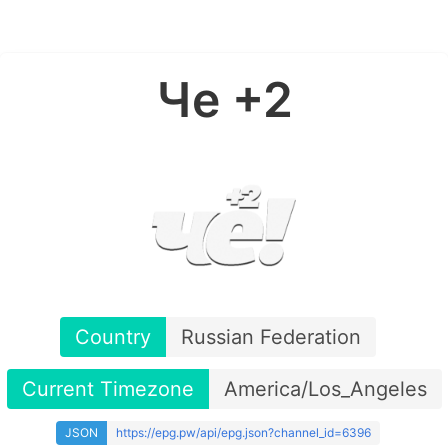
Че +2
Country
Russian Federation
Current Timezone
America/Los_Angeles
JSON
https://epg.pw/api/epg.json?channel_id=6396