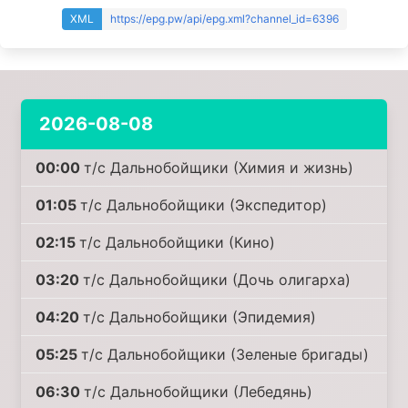
XML
https://epg.pw/api/epg.xml?channel_id=6396
2026-08-08
00:00
т/с Дальнобойщики (Химия и жизнь)
01:05
т/с Дальнобойщики (Экспедитор)
02:15
т/с Дальнобойщики (Кино)
03:20
т/с Дальнобойщики (Дочь олигарха)
04:20
т/с Дальнобойщики (Эпидемия)
05:25
т/с Дальнобойщики (Зеленые бригады)
06:30
т/с Дальнобойщики (Лебедянь)