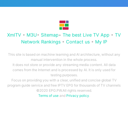
XmlTV
•
M3U
•
Sitemap
•
The best Live TV App
•
TV
Network Rankings
•
Contact us
•
My IP
This site is based on machine learning and AI architecture, without any
manual intervention in the whole process.
It does not store or provide any streaming media content. All data
comes from the Internet and is processed by AI. It is only used for
testing purposes.
Focus on providing you with a clear, unified and concise global TV
program guide service and free IPTV EPG for thousands of TV channels
©2020 EPG.PW.All rights reserved.
Terms of use
and
Privacy policy
.