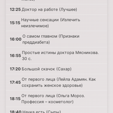
12:25
Доктор на работе (Лучшее)
Научные сенсации (Излечить
15:15
неизлечимое)
О самом главном (Признаки
16:00
преддиабета)
Простые истины доктора Мясникова.
16:55
30 с.
17:20
Большой скачок (Сахар)
От первого лица (Лейла Адамян. Как
17:45
сохранить женское здоровье)
От первого лица (Ольга Мороз.
18:15
Профессия – косметолог)
18:40
Наука есть (Сыры)