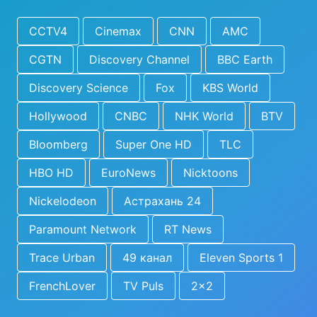
CCTV4
Cinemax
CNN
AMC
CGTN
Discovery Channel
BBC Earth
Discovery Science
Fox
KBS World
Hollywood
CNBC
NHK World
BTV
Bloomberg
Super One HD
TLC
HBO HD
EuroNews
Nicktoons
Nickelodeon
Астрахань 24
Paramount Network
RT News
Trace Urban
49 канал
Eleven Sports 1
FrenchLover
TV Puls
2x2