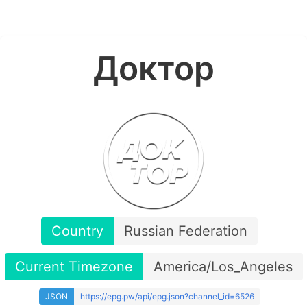
Доктор
Country
Russian Federation
Current Timezone
America/Los_Angeles
JSON
https://epg.pw/api/epg.json?channel_id=6526