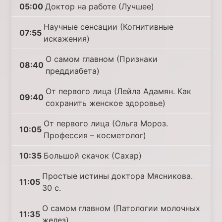
05:00
Доктор на работе (Лучшее)
Научные сенсации (Когнитивные
07:55
искажения)
О самом главном (Признаки
08:40
преддиабета)
От первого лица (Лейла Адамян. Как
09:40
сохранить женское здоровье)
От первого лица (Ольга Мороз.
10:05
Профессия – косметолог)
10:35
Большой скачок (Сахар)
Простые истины доктора Мясникова.
11:05
30 с.
О самом главном (Патологии молочных
11:35
желез)