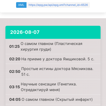
XML
https://epg.pw/api/epg.xml?channel_id=6526
2026-08-07
О самом главном (Пластическая
01:25
хирургия груди)
02:20
На приеме у доктора Ямщиковой. 5 с.
Простые истины доктора Мясникова.
02:50
51 с.
Научные сенсации (Генетика.
03:15
Отредактируй меня)
04:05
О самом главном (Скрытый инфаркт)