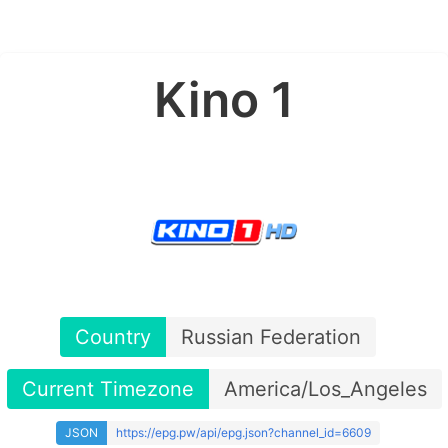
Kino 1
Country
Russian Federation
Current Timezone
America/Los_Angeles
JSON
https://epg.pw/api/epg.json?channel_id=6609