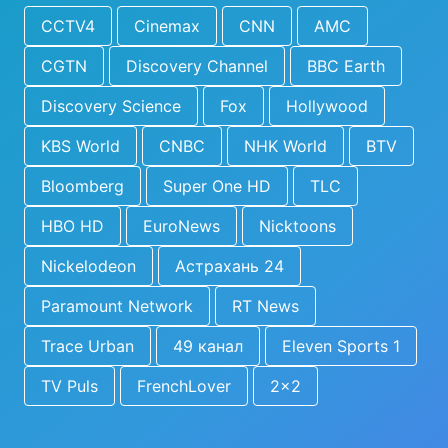
CCTV4
Cinemax
CNN
AMC
CGTN
Discovery Channel
BBC Earth
Discovery Science
Fox
Hollywood
KBS World
CNBC
NHK World
BTV
Bloomberg
Super One HD
TLC
HBO HD
EuroNews
Nicktoons
Nickelodeon
Астрахань 24
Paramount Network
RT News
Trace Urban
49 канал
Eleven Sports 1
TV Puls
FrenchLover
2x2