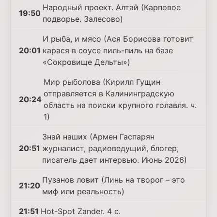
Народный проект. Алтай (Карповое
19:50
подворье. Залесово)
И рыба, и мясо (Ася Борисова готовит
20:01
карася в соусе пиль-пиль на базе
«Сокровище Дельты»)
Мир рыболова (Кирилл Гущин
отправляется в Калининградскую
20:24
область на поиски крупного голавля. ч.
1)
Знай наших (Армен Гаспарян
20:51
журналист, радиоведущий, блогер,
писатель дает интервью. Июнь 2026)
Пузанов ловит (Линь на творог – это
21:20
миф или реальность)
21:51
Hot-Spot Zander. 4 с.