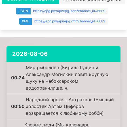
JSON
https://epg.pw/api/epg.json?channel_id=6689
XML
https://epg.pw/api/epg.xml?channel_id=6689
2026-08-06
Мир рыболова (Кирилл Гущин и
Александр Могилкин ловят крупную
00:24
щуку на Чебоксарском
водохранилище. ч.
Народный проект. Астрахань (Бывший
00:50
холостяк Артем Циферов
возвращается к любимому хобби)
Клевые люди (Мы календарь