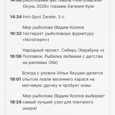
14:00
рыболовный фестиваль «Жигулевский
Окунь 2026» глазами Евгения Кузн
14:34
Hot-Spot Zander. 3 с.
Мир рыболова (Вадим Козлов
16:32
тестирует рыболовную фурнитуру
«Norstream»)
Народный проект. Сибирь (Херабуна vs
16:59
Поплавок. Рыбалка любимая с детства
на разливах Оби)
Всегда с уловом (Илья Якушин делится
18:01
опытом ловли весеннего карася на
матчевую удочку и пробует новы
Мир рыболова (Вадим Козлов выбирает
18:24
самый лучший узел для плетеного
шнура)