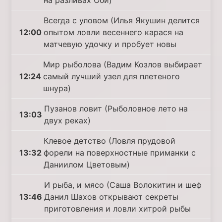
на разливах Оби)
Всегда с уловом (Илья Якушин делится
12:00
опытом ловли весеннего карася на
матчевую удочку и пробует новы
Мир рыболова (Вадим Козлов выбирает
12:24
самый лучший узел для плетеного
шнура)
Пузанов ловит (Рыболовное лето на
13:03
двух реках)
Клевое детство (Ловля прудовой
13:32
форели на поверхностные приманки с
Даниилом Цветовым)
И рыба, и мясо (Саша Волокитин и шеф
13:46
Данил Шахов открывают секреты
приготовления и ловли хитрой рыбы