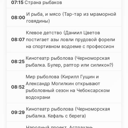
07:15
Страна рыбаков
И рыба, и мясо (Тар-тар из мраморной
08:00
говядины)
Клевое детство (Даниил Цветов
08:07
постигает азы ловли прудовой форели
на спортивном водоеме с профессион
Кинотеатр рыболова (Черноморская
08:25
рыбалка. Булер, раптор или силикон?)
Мир рыболова (Кирилл Гущин и
Александр Могилкин открывают
08:52
рыболовный сезон на Чебоксарском
водохрани
Кинотеатр рыболова (Черноморская
09:29
рыбалка. Кефаль с берега)
Народный проект. Астрахань