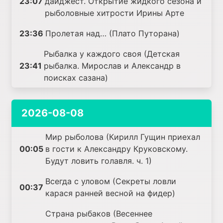
23:07
дайджест. Открытие жидкого сезона и
рыболовные хитрости Ирины Арте
23:36
Пролетая над… (Плато Путорана)
Рыбалка у каждого своя (Детская
23:41
рыбалка. Мирослав и Александр в
поисках сазана)
2026-08-08
Мир рыболова (Кирилл Гущин приехал
00:05
в гости к Александру Круковскому.
Будут ловить голавля. ч. 1)
Всегда с уловом (Секреты ловли
00:37
карася ранней весной на фидер)
Страна рыбаков (Весеннее