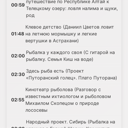
путешествие по Республике Алтай к
00:59
Телецкому озеру: ловля налима и щуки,
род
Клевое детство (Даниил Цветов ловит
01:48
на летнюю мормышку и легкие
вертушки в Астрахани)
Рыбалка у каждого своя (С гитарой на
02:00
рыбалку. Семья Киш на воде)
Здесь рыба есть (Проект
02:30
«Путоранский голец». Плато Путорана)
Кинотеатр рыболова (Разговор с
известным ихтиологом и рыболовом
02:55
Михаилом Скопецом о природе
лососевы
Народный проект. Сибирь (Рыбалка на