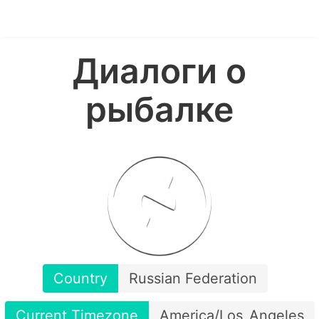
Диалоги о
рыбалке
Country
Russian Federation
Current Timezone
America/Los_Angeles