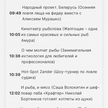
Народный проект. Беларусь (Осенняя
09:49
ловля леща на фидер вместе с
Алексеем Мурашко)
Кинотеатр рыболова (Желтощек – одна
10:05
из самых красивых и сильных рыб
Амура)
О чем молчат рыбы (Занимательная
10:36
ихтиология для любителей и
профессионалов)
Hot-Spot Zander (Шоу-турнир по ловле
10:39
судака)
И рыба, и мясо (Саша Волокитин и шеф-
12:02
повар паба «Крафтер» Николай
Бортенков готовят котлеты из щуки)