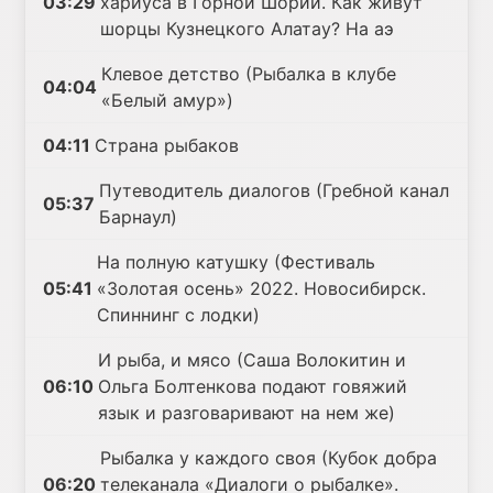
03:29
хариуса в Горной Шории. Как живут
шорцы Кузнецкого Алатау? На аэ
Клевое детство (Рыбалка в клубе
04:04
«Белый амур»)
04:11
Страна рыбаков
Путеводитель диалогов (Гребной канал
05:37
Барнаул)
На полную катушку (Фестиваль
05:41
«Золотая осень» 2022. Новосибирск.
Спиннинг с лодки)
И рыба, и мясо (Саша Волокитин и
06:10
Ольга Болтенкова подают говяжий
язык и разговаривают на нем же)
Рыбалка у каждого своя (Кубок добра
06:20
телеканала «Диалоги о рыбалке».