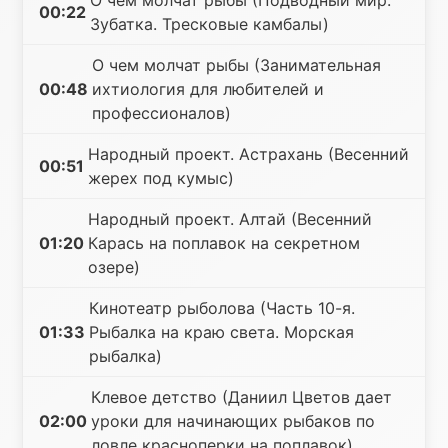
О чем молчат рыбы (Подводныи мир.
00:22
Зубатка. Тресковые камбалы)
О чем молчат рыбы (Занимательная
00:48
ихтиология для любителей и
профессионалов)
Народный проект. Астрахань (Весенний
00:51
жерех под кумыс)
Народный проект. Алтай (Весенний
01:20
Карась на поплавок на секретном
озере)
Кинотеатр рыболова (Часть 10-я.
01:33
Рыбалка на краю света. Морская
рыбалка)
Клевое детство (Даниил Цветов дает
02:00
уроки для начинающих рыбаков по
ловле красноперки на поплавок)