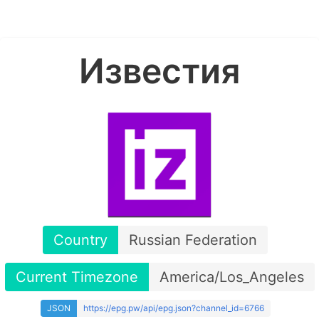
Известия
Country
Russian Federation
Current Timezone
America/Los_Angeles
JSON
https://epg.pw/api/epg.json?channel_id=6766