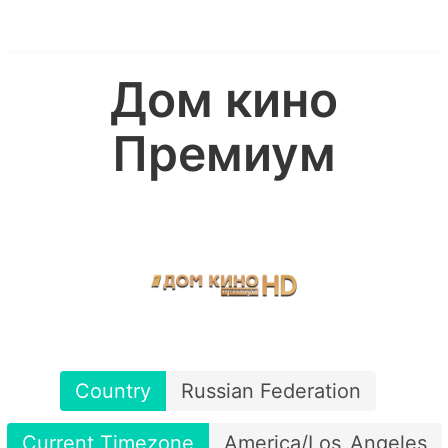
Дом кино
Премиум
Country
Russian Federation
Current Timezone
America/Los_Angeles