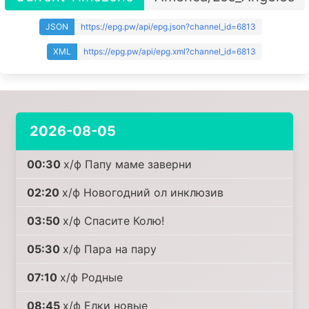
JSON
https://epg.pw/api/epg.json?channel_id=6813
XML
https://epg.pw/api/epg.xml?channel_id=6813
2026-08-05
00:30
х/ф Папу маме заверни
02:20
х/ф Новогодний ол инклюзив
03:50
х/ф Спасите Колю!
05:30
х/ф Пара на пару
07:10
х/ф Родные
08:45
х/ф Елки новые