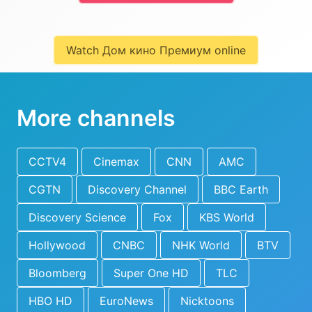
Watch Дом кино Премиум online
More channels
CCTV4
Cinemax
CNN
AMC
CGTN
Discovery Channel
BBC Earth
Discovery Science
Fox
KBS World
Hollywood
CNBC
NHK World
BTV
Bloomberg
Super One HD
TLC
HBO HD
EuroNews
Nicktoons