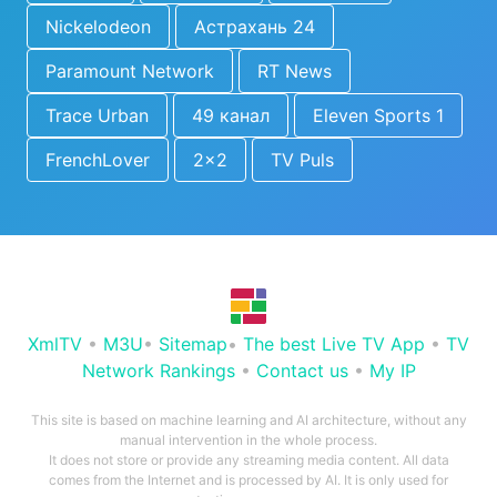
Nickelodeon
Астрахань 24
Paramount Network
RT News
Trace Urban
49 канал
Eleven Sports 1
FrenchLover
2x2
TV Puls
XmlTV
•
M3U
•
Sitemap
•
The best Live TV App
•
TV
Network Rankings
•
Contact us
•
My IP
This site is based on machine learning and AI architecture, without any
manual intervention in the whole process.
It does not store or provide any streaming media content. All data
comes from the Internet and is processed by AI. It is only used for