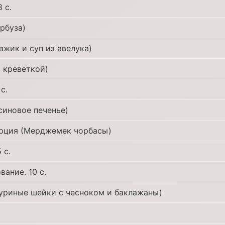
 с.
арбуза)
вжик и суп из авелука)
 креветкой)
с.
синовое печенье)
урция (Мерджемек чорбасы)
 с.
ание. 10 с.
уриные шейки с чесноком и баклажаны)