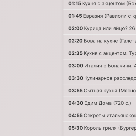
01:15
Кухня с акцентом (Бо
01:45
Евразия (Равиоли с 
02:00
Курица или яйцо? 26 
02:20
Бова на кухне (Галет
02:35
Кухня с акцентом. Ту
03:00
Италия с Боначини. 4
03:30
Кулинарное расследо
03:55
Сытная кухня (Мясно
04:30
Едим Дома (720 с.)
04:55
Секреты итальянской 
05:30
Король гриля (Бурге