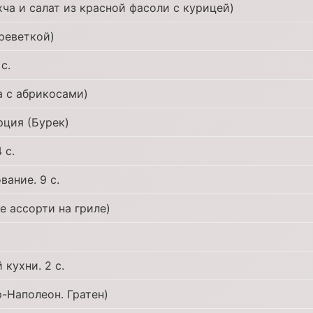
хча и салат из красной фасоли с курицей)
креветкой)
с.
а с абрикосами)
рция (Бурек)
 с.
вание. 9 с.
е ассорти на гриле)
кухни. 2 с.
р-Наполеон. Гратен)