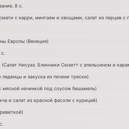
ание. 8 с.
асмати с карри, минтаем и овощами, салат из перцев с
ны Европы (Венеция)
 с.
 (Салат Нисуаз. Блинчики Сюзетт с апельсином и кар
 леденцы и закуска из печени трески)
с мясной начинкой под соусом бешамель)
хча и салат из красной фасоли с курицей)
креветкой)
с.