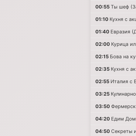
00:55
Ты шеф (З
01:10
Кухня с ак
01:40
Евразия (
02:00
Курица ил
02:15
Бова на к
02:35
Кухня с а
02:55
Италия с Б
03:25
Кулинарно
03:50
Фермерска
04:20
Едим Дома
04:50
Секреты и