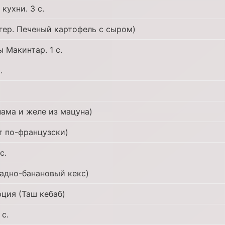
кухни. 3 с.
гер. Печеный картофель с сыром)
 Макинтар. 1 с.
.
пама и желе из мацуна)
т по-французски)
с.
ладно-банановый кекс)
рция (Таш кебаб)
 с.