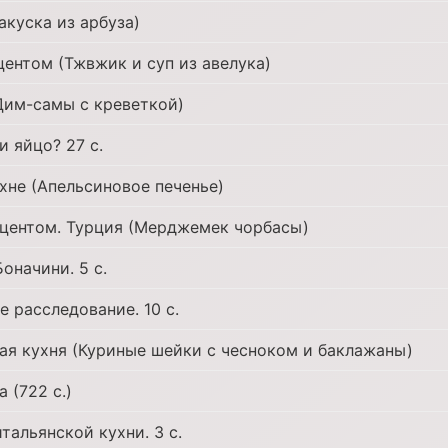
акуска из арбуза)
центом (Тжвжик и суп из авелука)
Дим-самы с креветкой)
и яйцо? 27 с.
ухне (Апельсиновое печенье)
кцентом. Турция (Мерджемек чорбасы)
оначини. 5 с.
е расследование. 10 с.
я кухня (Куриные шейки с чесноком и баклажаны)
 (722 с.)
тальянской кухни. 3 с.