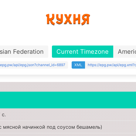
sian Federation
Current Timezone
Ameri
//epg.pw/api/epg.json?channel_id=6897
XML
https://epg.pw/api/epg.xml
 с.
с мясной начинкой под соусом бешамель)