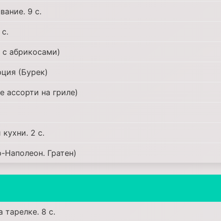
ание. 9 с.
 с.
а с абрикосами)
рция (Бурек)
е ассорти на гриле)
кухни. 2 с.
р-Наполеон. Гратен)
 тарелке. 8 с.