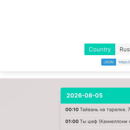
Country
Rus
JSON
https:
2026-08-05
00:10
Тайвань на тарелке. 7
01:00
Ты шеф (Каннеллони 