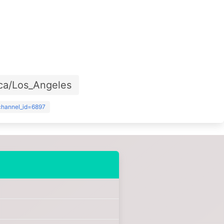
ca/Los_Angeles
?channel_id=6897