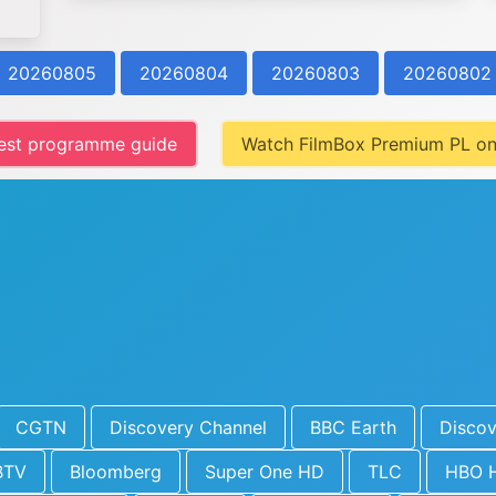
20260805
20260804
20260803
20260802
est programme guide
Watch FilmBox Premium PL on
CGTN
Discovery Channel
BBC Earth
Discov
BTV
Bloomberg
Super One HD
TLC
HBO 