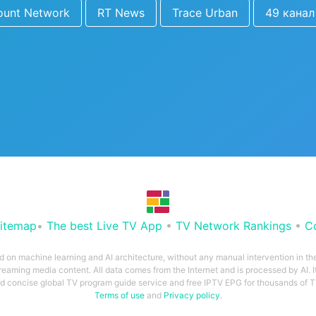
ount Network
RT News
Trace Urban
49 канал
itemap
•
The best Live TV App
•
TV Network Rankings
•
C
ed on machine learning and AI architecture, without any manual intervention in t
treaming media content. All data comes from the Internet and is processed by AI. It
and concise global TV program guide service and free IPTV EPG for thousands of
Terms of use
and
Privacy policy
.