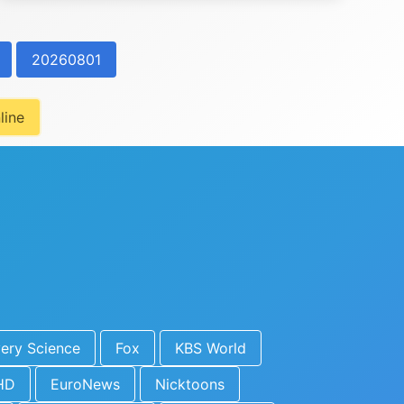
20260801
line
ery Science
Fox
KBS World
HD
EuroNews
Nicktoons