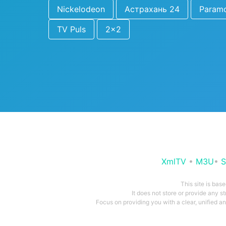
Nickelodeon
Астрахань 24
Param
TV Puls
2x2
XmlTV
•
M3U
•
S
This site is bas
It does not store or provide any s
Focus on providing you with a clear, unified 