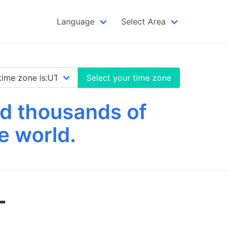
Language
Select Area
Select your time zone
nd thousands of
e world.
L