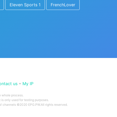
Eleven Sports 1
FrenchLover
ontact us
•
My IP
he whole process.
 is only used for testing purposes.
 TV channels ©2020 EPG.PW.All rights reserved.