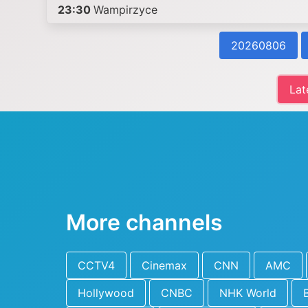
23:30
Wampirzyce
20260806
Lat
More channels
CCTV4
Cinemax
CNN
AMC
Hollywood
CNBC
NHK World