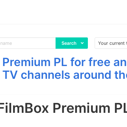
Search
Premium PL for free a
 TV channels around th
FilmBox Premium P