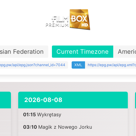
sian Federation
Current Timezone
Ameri
/epg.pw/api/epg.json?channel_id=7044
XML
https://epg.pw/api/epg.xml
2026-08-08
01:15
Wykrętasy
03:10
Magik z Nowego Jorku