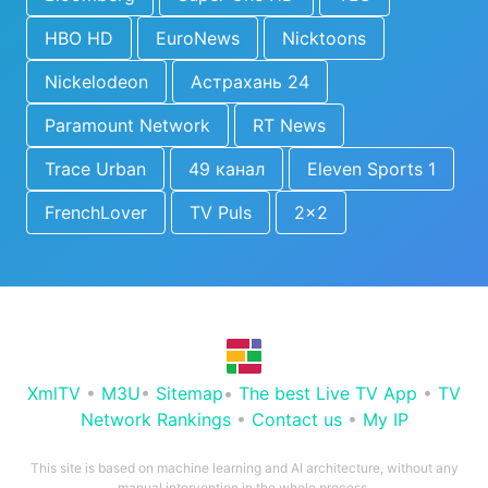
HBO HD
EuroNews
Nicktoons
Nickelodeon
Астрахань 24
Paramount Network
RT News
Trace Urban
49 канал
Eleven Sports 1
FrenchLover
TV Puls
2x2
XmlTV
•
M3U
•
Sitemap
•
The best Live TV App
•
TV
Network Rankings
•
Contact us
•
My IP
This site is based on machine learning and AI architecture, without any
manual intervention in the whole process.