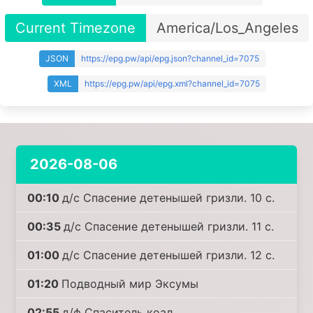
Current Timezone
America/Los_Angeles
JSON
https://epg.pw/api/epg.json?channel_id=7075
XML
https://epg.pw/api/epg.xml?channel_id=7075
2026-08-06
00:10
д/с Спасение детенышей гризли. 10 с.
00:35
д/с Спасение детенышей гризли. 11 с.
01:00
д/с Спасение детенышей гризли. 12 с.
01:20
Подводный мир Эксумы
02:55
д/ф Спаситель коал