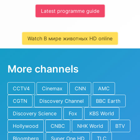
Latest programme guide
Watch В мире животных HD online
More channels
CCTV4
Cinemax
CNN
AMC
CGTN
Discovery Channel
BBC Earth
Discovery Science
Fox
KBS World
Hollywood
CNBC
NHK World
BTV
Bloomberg
Super One HD
TLC