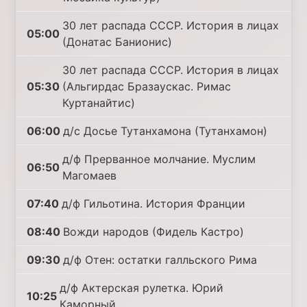
30 лет распада СССР. История в лицах
05:00
(Донатас Банионис)
30 лет распада СССР. История в лицах
05:30
(Альгирдас Бразаускас. Римас
Куртанайтис)
06:00
д/с Досье Тутанхамона (Тутанхамон)
д/ф Прерванное молчание. Муслим
06:50
Магомаев
07:40
д/ф Гильотина. История Франции
08:40
Вожди народов (Фидель Кастро)
09:30
д/ф Отен: остатки галльского Рима
д/ф Актерская рулетка. Юрий
10:25
Каморный