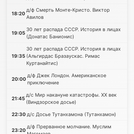
д/ф Смерть Монте-Кристо. Виктор
18:20
Авилов
30 лет распада СССР. История в лицах
19:05
(Донатас Банионис)
30 лет распада СССР. История в лицах
19:35
(Альгирдас Бразаускас. Римас
Куртанайтис)
д/ф Джек Лондон. Американское
20:00
приключение
д/с Мир накануне катастрофы. XX век
21:45
(Виндзорское досье)
22:30
д/с Досье Тутанхамона (Тутанхамон)
д/ф Прерванное молчание. Муслим
23:20
Магомаев