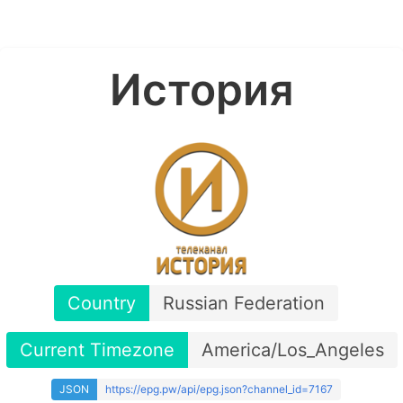
История
Country
Russian Federation
Current Timezone
America/Los_Angeles
JSON
https://epg.pw/api/epg.json?channel_id=7167