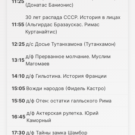
11:25
(Донатас Банионис)
30 лет распада СССР. История в лицах
11:55
(Альгирдас Бразаускас. Римас
Куртанайтис)
12:25
д/с Досье Тутанхамона (Тутанхамон)
д/ф Прерванное молчание. Муслим
13:15
Магомаев
14:10
д/ф Гильотина. История Франции
15:05
Вожди народов (Фидель Кастро)
15:50
д/ф Отен: остатки галльского Рима
д/ф Актерская рулетка. Юрий
16:45
Каморный
17:30
д/ф Тайны замка Шамбор