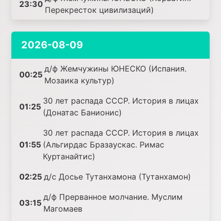
23:30
Перекресток цивилизаций)
2026-08-09
д/ф Жемчужины ЮНЕСКО (Испания.
00:25
Мозаика культур)
30 лет распада СССР. История в лицах
01:25
(Донатас Банионис)
30 лет распада СССР. История в лицах
01:55
(Альгирдас Бразаускас. Римас
Куртанайтис)
02:25
д/с Досье Тутанхамона (Тутанхамон)
д/ф Прерванное молчание. Муслим
03:15
Магомаев