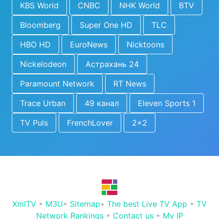
KBS World
CNBC
NHK World
BTV
Bloomberg
Super One HD
TLC
HBO HD
EuroNews
Nicktoons
Nickelodeon
Астрахань 24
Paramount Network
RT News
Trace Urban
49 канал
Eleven Sports 1
TV Puls
FrenchLover
2x2
XmlTV
•
M3U
•
Sitemap
•
The best Live TV App
•
TV
Network Rankings
•
Contact us
•
My IP