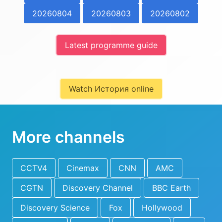
20260804
20260803
20260802
Latest programme guide
Watch История online
More channels
CCTV4
Cinemax
CNN
AMC
CGTN
Discovery Channel
BBC Earth
Discovery Science
Fox
Hollywood