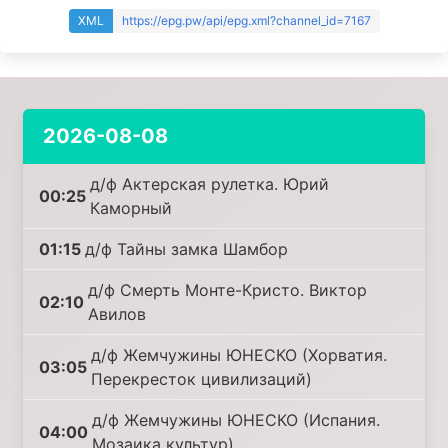
XML
https://epg.pw/api/epg.xml?channel_id=7167
2026-08-08
д/ф Актерская рулетка. Юрий
00:25
Каморный
01:15
д/ф Тайны замка Шамбор
д/ф Смерть Монте-Кристо. Виктор
02:10
Авилов
д/ф Жемчужины ЮНЕСКО (Хорватия.
03:05
Перекресток цивилизаций)
д/ф Жемчужины ЮНЕСКО (Испания.
04:00
Мозаика культур)