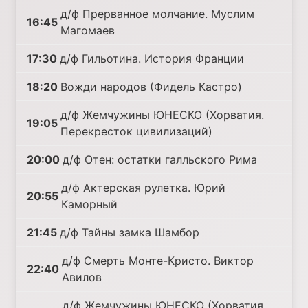
д/ф Прерванное молчание. Муслим
16:45
Магомаев
17:30
д/ф Гильотина. История Франции
18:20
Вожди народов (Фидель Кастро)
д/ф Жемчужины ЮНЕСКО (Хорватия.
19:05
Перекресток цивилизаций)
20:00
д/ф Отен: остатки галльского Рима
д/ф Актерская рулетка. Юрий
20:55
Каморный
21:45
д/ф Тайны замка Шамбор
д/ф Смерть Монте-Кристо. Виктор
22:40
Авилов
д/ф Жемчужины ЮНЕСКО (Хорватия.