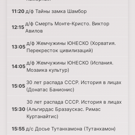
11:20
д/ф Тайны замка Шамбор
д/ф Смерть Монте-Кристо. Виктор
12:15
Авилов
д/ф Жемчужины ЮНЕСКО (Хорватия.
13:05
Перекресток цивилизаций)
д/ф Жемчужины ЮНЕСКО (Испания.
14:05
Мозаика культур)
30 лет распада СССР. История в лицах
15:05
(Донатас Банионис)
30 лет распада СССР. История в лицах
15:30
(Альгирдас Бразаускас. Римас
Куртанайтис)
15:55
д/с Досье Тутанхамона (Тутанхамон)