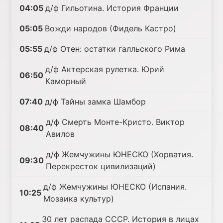
04:05
д/ф Гильотина. История Франции
05:05
Вожди народов (Фидель Кастро)
05:55
д/ф Отен: остатки галльского Рима
д/ф Актерская рулетка. Юрий
06:50
Каморный
07:40
д/ф Тайны замка Шамбор
д/ф Смерть Монте-Кристо. Виктор
08:40
Авилов
д/ф Жемчужины ЮНЕСКО (Хорватия.
09:30
Перекресток цивилизаций)
д/ф Жемчужины ЮНЕСКО (Испания.
10:25
Мозаика культур)
30 лет распада СССР. История в лицах