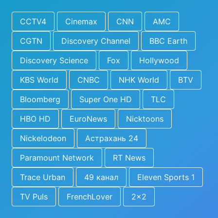
CCTV4
Cinemax
CNN
AMC
CGTN
Discovery Channel
BBC Earth
Discovery Science
Fox
Hollywood
KBS World
CNBC
NHK World
BTV
Bloomberg
Super One HD
TLC
HBO HD
EuroNews
Nicktoons
Nickelodeon
Астрахань 24
Paramount Network
RT News
Trace Urban
49 канал
Eleven Sports 1
TV Puls
FrenchLover
2x2