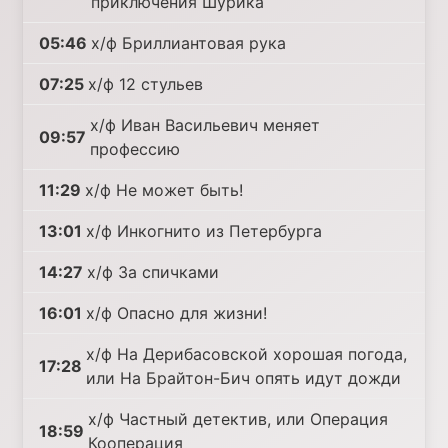
приключения Шурика
05:46
х/ф Бриллиантовая рука
07:25
х/ф 12 стульев
х/ф Иван Васильевич меняет
09:57
профессию
11:29
х/ф Не может быть!
13:01
х/ф Инкогнито из Петербурга
14:27
х/ф За спичками
16:01
х/ф Опасно для жизни!
х/ф На Дерибасовской хорошая погода,
17:28
или На Брайтон-Бич опять идут дожди
х/ф Частный детектив, или Операция
18:59
Кооперация