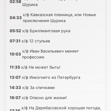
02:58
Шурика
х/ф Кавказская пленница, или Новые
04:33
приключения Шурика
05:52
х/ф Бриллиантовая рука
07:31
х/ф 12 стульев
х/ф Иван Васильевич меняет
10:03
профессию
11:35
х/ф Не может быть!
13:07
х/ф Инкогнито из Петербурга
14:33
х/ф За спичками
16:07
х/ф Опасно для жизни!
х/ф На Дерибасовской хорошая погода,
17:35