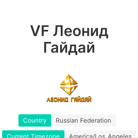
VF Леонид
Гайдай
Country
Russian Federation
Current Timezone
America/Los_Angeles