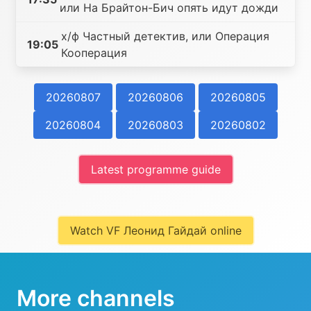
или На Брайтон-Бич опять идут дожди
х/ф Частный детектив, или Операция
19:05
Кооперация
20260807
20260806
20260805
20260804
20260803
20260802
Latest programme guide
Watch VF Леонид Гайдай online
More channels