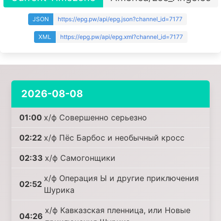
JSON
https://epg.pw/api/epg.json?channel_id=7177
XML
https://epg.pw/api/epg.xml?channel_id=7177
2026-08-08
01:00
х/ф Совершенно серьезно
02:22
х/ф Пёс Барбос и необычный кросс
02:33
х/ф Самогонщики
х/ф Операция Ы и другие приключения
02:52
Шурика
х/ф Кавказская пленница, или Новые
04:26