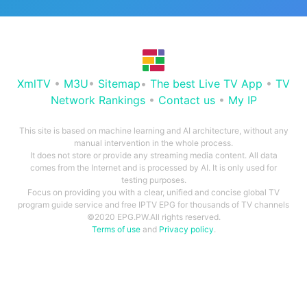
XmlTV
•
M3U
•
Sitemap
•
The best Live TV App
•
TV
Network Rankings
•
Contact us
•
My IP
This site is based on machine learning and AI architecture, without any
manual intervention in the whole process.
It does not store or provide any streaming media content. All data
comes from the Internet and is processed by AI. It is only used for
testing purposes.
Focus on providing you with a clear, unified and concise global TV
program guide service and free IPTV EPG for thousands of TV channels
©2020 EPG.PW.All rights reserved.
Terms of use
and
Privacy policy
.