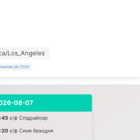
ca/Los_Angeles
?channel_id=7239
026-08-07
:45
х/ф Спідрайсер
:20
х/ф Синя безодня