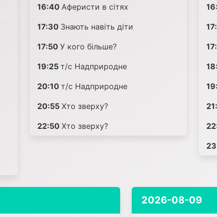
16:40
Аферисти в сітях
16
17:30
Знають навіть діти
17
17:50
У кого більше?
17
19:25
т/с Надприродне
18
20:10
т/с Надприродне
19
20:55
Хто зверху?
21
22:50
Хто зверху?
22
23
2026-08-09