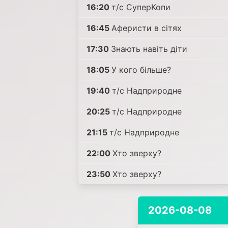
16:20
т/с СуперКопи
16:45
Аферисти в сітях
17:30
Знають навіть діти
18:05
У кого більше?
19:40
т/с Надприродне
20:25
т/с Надприродне
21:15
т/с Надприродне
22:00
Хто зверху?
23:50
Хто зверху?
2026-08-08