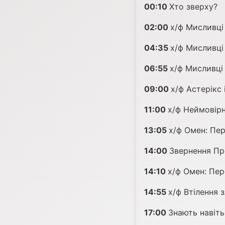
00:10
Хто зверху?
02:00
х/ф Мисливці
04:35
х/ф Мисливці 
06:55
х/ф Мисливці 
09:00
х/ф Астерікс 
11:00
х/ф Неймовірн
13:05
х/ф Омен: Пер
14:00
Звернення Пр
14:10
х/ф Омен: Пер
14:55
х/ф Втілення 
17:00
Знають навіть