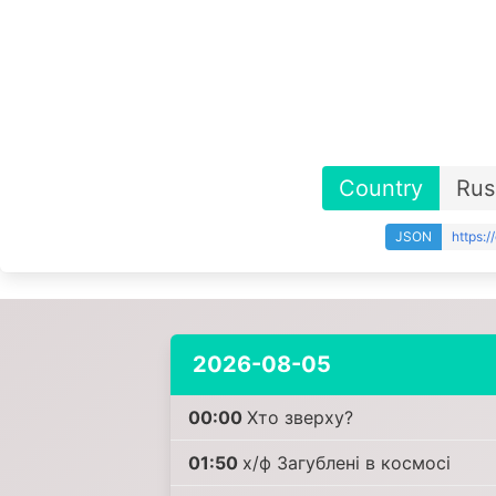
Country
Rus
JSON
https:
2026-08-05
00:00
Хто зверху?
01:50
х/ф Загублені в космосі