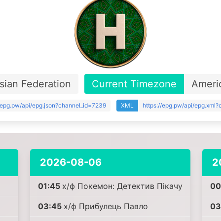
sian Federation
Current Timezone
Ameri
//epg.pw/api/epg.json?channel_id=7239
XML
https://epg.pw/api/epg.xml
2026-08-06
2
01:45
х/ф Покемон: Детектив Пікачу
00
03:45
х/ф Прибулець Павло
03