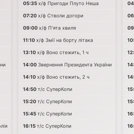
05:35
х/ф Пригоди Плуто Неша
04
07:20
х/ф Стволи догори
06
09:00
х/ф П'ята хвиля
09
11:10
х/ф Змії на борту літака
10
13:10
х/ф Воно стежить, 1 ч
12
їни
14:00
Звернення Президента України
14
14:10
х/ф Воно стежить, 2 ч
14
14:50
т/с СуперКопи
15
15:20
т/с СуперКопи
15
15:45
т/с СуперКопи
16
лія
16:15
т/с СуперКопи
16