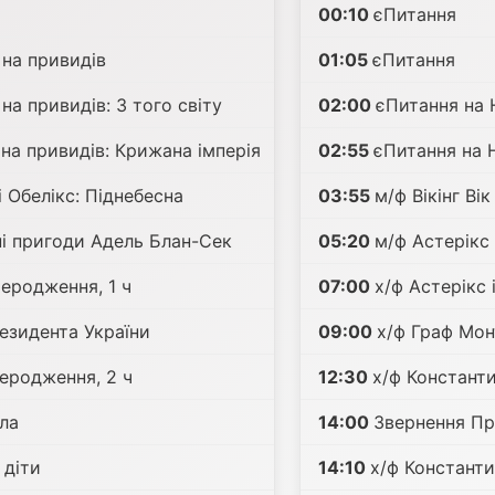
00:10
єПитання
 на привидів
01:05
єПитання
на привидів: З того світу
02:00
єПитання на
на привидів: Крижана імперія
02:55
єПитання на 
і Обелікс: Піднебесна
03:55
м/ф Вікінг Вік
і пригоди Адель Блан-Сек
05:20
м/ф Астерікс 
еродження, 1 ч
07:00
х/ф Астерікс 
езидента України
09:00
х/ф Граф Мон
еродження, 2 ч
12:30
х/ф Константи
зла
14:00
Звернення Пр
 діти
14:10
х/ф Константи