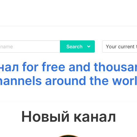
Search
л for free and thousa
hannels around the worl
Новый канал