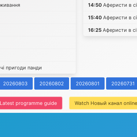
иживання
14:50
Аферисти в с
15:40
Аферисти в с
16:25
Аферисти в с
чі пригоди панди
20260803
20260802
20260801
20260731
Latest programme guide
Watch Новый канал onlin