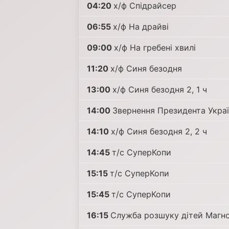
04:20
х/ф Спідрайсер
06:55
х/ф На драйві
09:00
х/ф На гребені хвилі
11:20
х/ф Синя безодня
13:00
х/ф Синя безодня 2, 1 ч
14:00
Звернення Президента Укра
14:10
х/ф Синя безодня 2, 2 ч
14:45
т/с СуперКопи
15:15
т/с СуперКопи
15:45
т/с СуперКопи
16:15
Служба розшуку дітей Магно