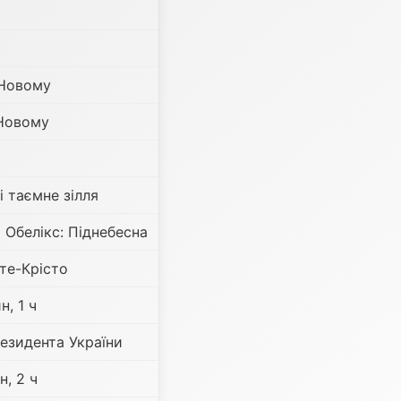
 Новому
Новому
і таємне зілля
і Обелікс: Піднебесна
те-Крісто
н, 1 ч
езидента України
н, 2 ч