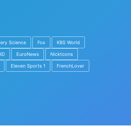
ery Science
Fox
KBS World
HD
EuroNews
Nicktoons
Eleven Sports 1
FrenchLover