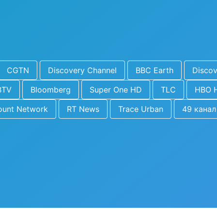
CGTN
Discovery Channel
BBC Earth
Discov
BTV
Bloomberg
Super One HD
TLC
HBO 
ount Network
RT News
Trace Urban
49 канал