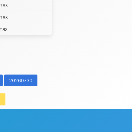
ітях
ітях
ітях
20260730
e