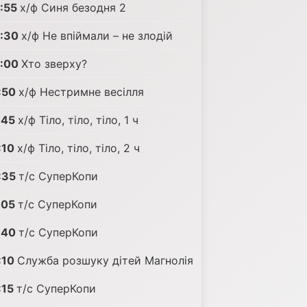
:55
х/ф Синя безодня 2
:30
х/ф Не впіймали – не злодій
:00
Хто зверху?
:50
х/ф Нестримне весілля
:45
х/ф Тіло, тіло, тіло, 1 ч
:10
х/ф Тіло, тіло, тіло, 2 ч
:35
т/с СуперКопи
:05
т/с СуперКопи
:40
т/с СуперКопи
:10
Служба розшуку дітей Магнолія
:15
т/с СуперКопи