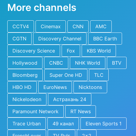
More channels
CCTV4
Cinemax
CNN
AMC
CGTN
Discovery Channel
BBC Earth
Discovery Science
Fox
KBS World
Hollywood
CNBC
NHK World
BTV
Bloomberg
Super One HD
TLC
HBO HD
EuroNews
Nicktoons
Nickelodeon
Астрахань 24
Paramount Network
RT News
Trace Urban
49 канал
Eleven Sports 1
FrenchLover
TV Puls
2x2