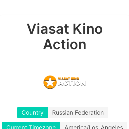
Viasat Kino
Action
Country
Russian Federation
Current Timezone
America/Los_Angeles