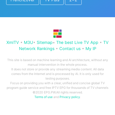
XmlTV
•
M3U
•
Sitemap
•
The best Live TV App
•
TV
Network Rankings
•
Contact us
•
My IP
This site is based on machine learning and AI architecture, without any
manual intervention in the whole process.
It does not store or provide any streaming media content. All data
comes from the Internet and is processed by AI. It is only used for
testing purposes.
Focus on providing you with a clear, unified and concise global TV
program guide service and free IPTV EPG for thousands of TV channels
©2020 EPG.PW.All rights reserved.
Terms of use
and
Privacy policy
.