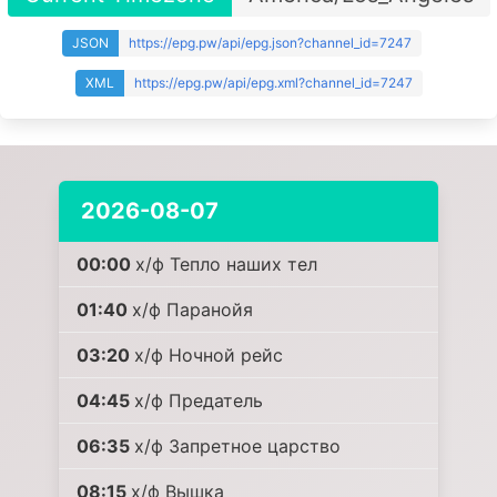
JSON
https://epg.pw/api/epg.json?channel_id=7247
XML
https://epg.pw/api/epg.xml?channel_id=7247
2026-08-07
00:00
х/ф Тепло наших тел
01:40
х/ф Паранойя
03:20
х/ф Ночной рейс
04:45
х/ф Предатель
06:35
х/ф Запретное царство
08:15
х/ф Вышка