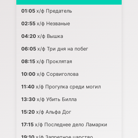
01:05
х/ф Предатель
02:55
х/ф Незваные
04:20
х/ф Вышка
06:05
х/ф Три дня на побег
08:15
х/ф Проклятая
10:00
х/ф Сорвиголова
11:40
х/ф Прогулка среди могил
13:30
х/ф Убить Билла
15:20
х/ф Альфа Дог
17:15
х/ф Последнее дело Ламарки
19:10
х/ф Запретное царство