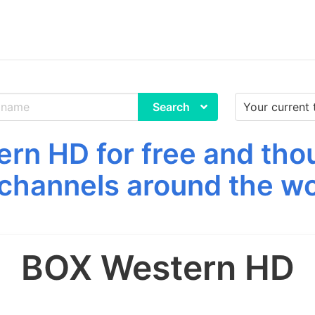
Search
n HD for free and tho
channels around the wo
BOX Western HD