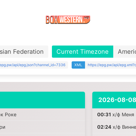
sian Federation
Current Timezone
Ameri
//epg.pw/api/epg.json?channel_id=7336
XML
https://epg.pw/api/epg.xml
2026-08-0
эк Роке
00:31
х/ф Меня
ри
02:24
х/ф Винн