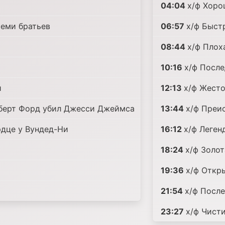
04:04
х/ф Хоро
семи братьев
06:57
х/ф Быст
08:44
х/ф Плох
10:16
х/ф После
й
12:13
х/ф Жест
оберт Форд убил Джесси Джеймса
13:44
х/ф Преи
рдце у Вундед-Ни
16:12
х/ф Леген
18:24
х/ф Золо
19:36
х/ф Откр
21:54
х/ф После
23:27
х/ф Чист