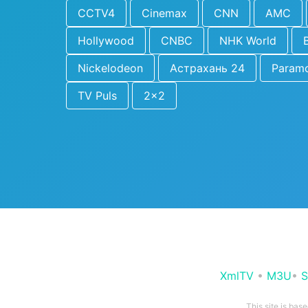
CCTV4
Cinemax
CNN
AMC
Hollywood
CNBC
NHK World
Nickelodeon
Астрахань 24
Param
TV Puls
2x2
XmlTV
•
M3U
•
S
This site is bas