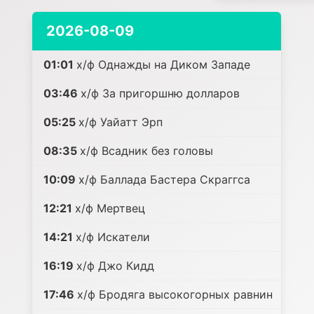
2026-08-09
01:01
х/ф Однажды на Диком Западе
03:46
х/ф За пригоршню долларов
05:25
х/ф Уайатт Эрп
08:35
х/ф Всадник без головы
10:09
х/ф Баллада Бастера Скраггса
12:21
х/ф Мертвец
14:21
х/ф Искатели
16:19
х/ф Джо Кидд
17:46
х/ф Бродяга высокогорных равнин