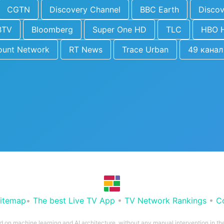
CGTN
Discovery Channel
BBC Earth
Discov
BTV
Bloomberg
Super One HD
TLC
HBO 
ount Network
RT News
Trace Urban
49 канал
itemap
•
The best Live TV App
•
TV Network Rankings
•
C
ed on machine learning and AI architecture, without any manual intervention in t