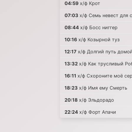
04:59
х/ф Крот
07:03
х/ф Семь невест для 
08:44
х/ф Босс ниггер
10:16
х/ф Козырной туз
12:17
х/ф Долгий путь домо
13:32
х/ф Как трусливый Р
16:11
х/ф Схороните моё се
18:23
х/ф Имя ему Смерть
20:18
х/ф Эльдорадо
22:24
х/ф Форт Апачи