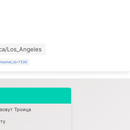
ca/Los_Angeles
?channel_id=7336
8
 зовут Троица
ету