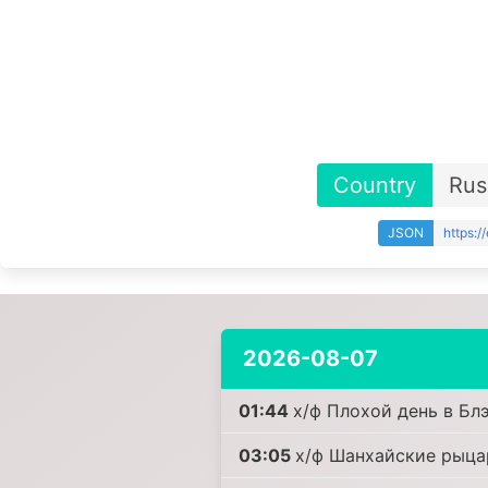
Country
Rus
JSON
https:
2026-08-07
01:44
х/ф Плохой день в Бл
03:05
х/ф Шанхайские рыца