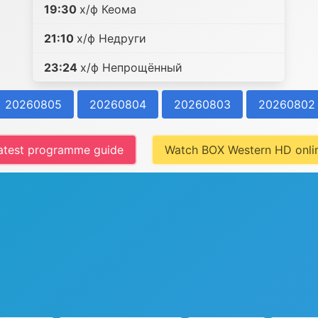
19:30
х/ф Кеома
21:10
х/ф Недруги
23:24
х/ф Непрощённый
20260805
20260804
20260803
20260802
atest programme guide
Watch BOX Western HD onli