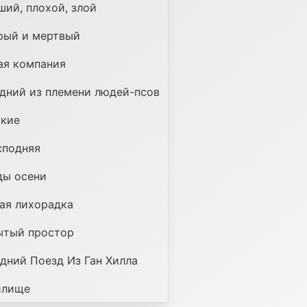
ший, плохой, злой
рый и мертвый
ая компания
дний из племени людей-псов
окие
сподняя
ды осени
тая лихорадка
ытый простор
дний Поезд Из Ган Хилла
илище