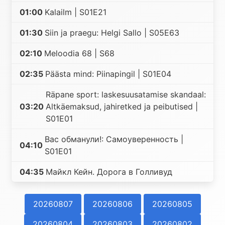
01:00
Kalailm | S01E21
01:30
Siin ja praegu: Helgi Sallo | S05E63
02:10
Meloodia 68 | S68
02:35
Päästa mind: Piinapingil | S01E04
Räpane sport: laskesuusatamise skandaal:
03:20
Altkäemaksud, jahiretked ja peibutised |
S01E01
Вас обманули!: Самоуверенность |
04:10
S01E01
04:35
Майкл Кейн. Дорога в Голливуд
20260807
20260806
20260805
20260804
20260803
20260802