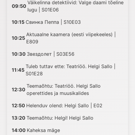
Väikelinna detektiivid: Valge daami tõeline
09:50
lugu | S01E06
10:15
Cвинка Пеппа | S10E03
Aktuaalne kaamera (eesti viipekeeles) |
10:25
E809
10:30
Звездолет | S03E56
Tuleb tuttav ette: Teatriöö. Helgi Sallo |
11:45
S01E28
Teemaõhtu: Teatriöö. Helgi Sallo
12:30
operettides ja muusikalides
12:50
Helenduv olend: Helgi Sallo | E02
13:20
Teemaõhtu: Helgi! Helgi Sallo
14:00
Kaheksa mäge