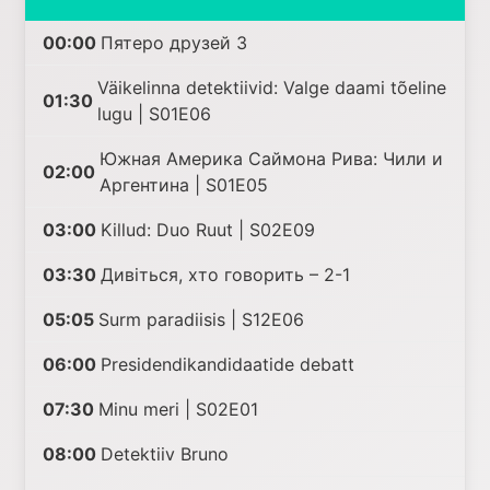
00:00
Пятеро друзей 3
Väikelinna detektiivid: Valge daami tõeline
01:30
lugu | S01E06
Южная Америка Саймона Рива: Чили и
02:00
Аргентина | S01E05
03:00
Killud: Duo Ruut | S02E09
03:30
Дивіться, хто говорить – 2-1
05:05
Surm paradiisis | S12E06
06:00
Presidendikandidaatide debatt
07:30
Minu meri | S02E01
08:00
Detektiiv Bruno