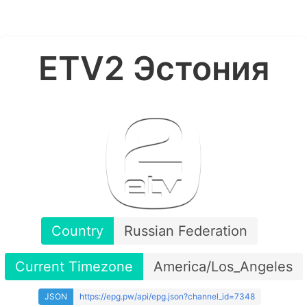
ETV2 Эстония
Country
Russian Federation
Current Timezone
America/Los_Angeles
JSON
https://epg.pw/api/epg.json?channel_id=7348