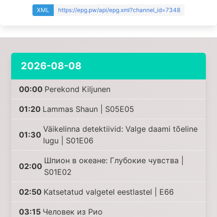
XML
https://epg.pw/api/epg.xml?channel_id=7348
2026-08-08
00:00
Perekond Kiljunen
01:20
Lammas Shaun | S05E05
Väikelinna detektiivid: Valge daami tõeline
01:30
lugu | S01E06
Шпион в океане: Глубокие чувства |
02:00
S01E02
02:50
Katsetatud valgetel eestlastel | E66
03:15
Человек из Рио