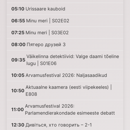
05:10
Urissaare kauboid
06:55
Minu meri | S02E02
07:25
Minu meri | S03E02
08:00
Пятеро друзей 3
Väikelinna detektiivid: Valge daami tõeline
09:35
lugu | S01E06
10:05
Arvamusfestival 2026: Naljasaadikud
Aktuaalne kaamera (eesti viipekeeles) |
10:50
E808
Arvamusfestival 2026:
11:00
Parlamendierakondade esimeeste debatt
12:30
Дивіться, хто говорить – 2-1