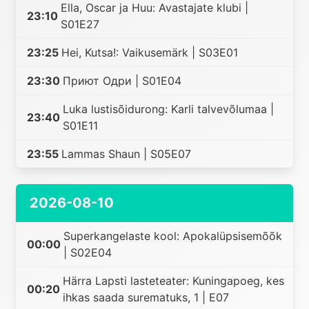
Ella, Oscar ja Huu: Avastajate klubi |
23:10
S01E27
23:25
Hei, Kutsa!: Vaikusemärk | S03E01
23:30
Приют Одри | S01E04
Luka lustisõidurong: Karli talvevõlumaa |
23:40
S01E11
23:55
Lammas Shaun | S05E07
2026-08-10
Superkangelaste kool: Apokalüpsisemõõk
00:00
| S02E04
Härra Lapsti lasteteater: Kuningapoeg, kes
00:20
ihkas saada surematuks, 1 | E07