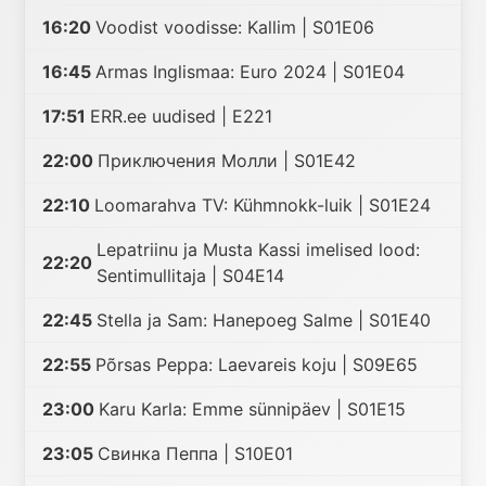
16:20
Voodist voodisse: Kallim | S01E06
16:45
Armas Inglismaa: Euro 2024 | S01E04
17:51
ERR.ee uudised | E221
22:00
Приключения Молли | S01E42
22:10
Loomarahva TV: Kühmnokk-luik | S01E24
Lepatriinu ja Musta Kassi imelised lood:
22:20
Sentimullitaja | S04E14
22:45
Stella ja Sam: Hanepoeg Salme | S01E40
22:55
Põrsas Peppa: Laevareis koju | S09E65
23:00
Karu Karla: Emme sünnipäev | S01E15
23:05
Cвинка Пеппа | S10E01