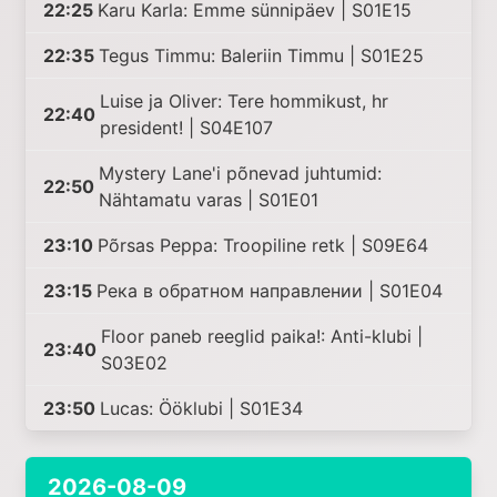
22:25
Karu Karla: Emme sünnipäev | S01E15
22:35
Tegus Timmu: Baleriin Timmu | S01E25
Luise ja Oliver: Tere hommikust, hr
22:40
president! | S04E107
Mystery Lane'i põnevad juhtumid:
22:50
Nähtamatu varas | S01E01
23:10
Põrsas Peppa: Troopiline retk | S09E64
23:15
Река в обратном направлении | S01E04
Floor paneb reeglid paika!: Anti-klubi |
23:40
S03E02
23:50
Lucas: Ööklubi | S01E34
2026-08-09