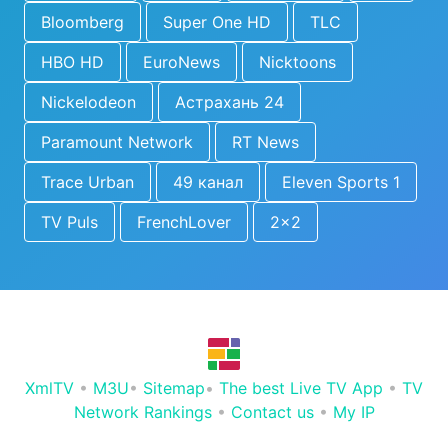
Bloomberg
Super One HD
TLC
HBO HD
EuroNews
Nicktoons
Nickelodeon
Астрахань 24
Paramount Network
RT News
Trace Urban
49 канал
Eleven Sports 1
TV Puls
FrenchLover
2x2
XmlTV
•
M3U
•
Sitemap
•
The best Live TV App
•
TV
Network Rankings
•
Contact us
•
My IP