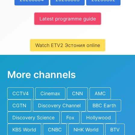
Latest programme guide
Watch ETV2 Эстония online
More channels
CCTV4
Cinemax
CNN
AMC
CGTN
Discovery Channel
BBC Earth
Discovery Science
Fox
Hollywood
KBS World
CNBC
NHK World
BTV