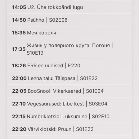
14:05
U2. Ühe rokkbändi lugu
14:50
Psühho | S02E06
15:35
Меч короля
Жизнь у полярного круга: Погоня |
17:35
S10E19
18:26
ERR.ee uudised | E220
22:00
Lenna talu: Täispesa | S01E22
22:05
BooSnoo!: Vikerkaared | S01E04
22:10
Vegesaurused: Libe kest | S03E04
22:15
Numbriklotsid: Luksumine | S02E10
22:20
Värviklotsid: Pruun | S01E22