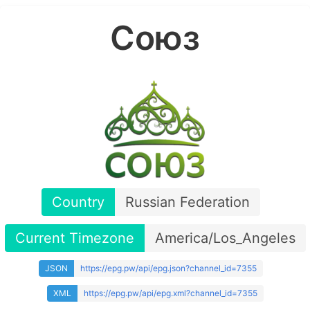
Союз
Country
Russian Federation
Current Timezone
America/Los_Angeles
JSON
https://epg.pw/api/epg.json?channel_id=7355
XML
https://epg.pw/api/epg.xml?channel_id=7355