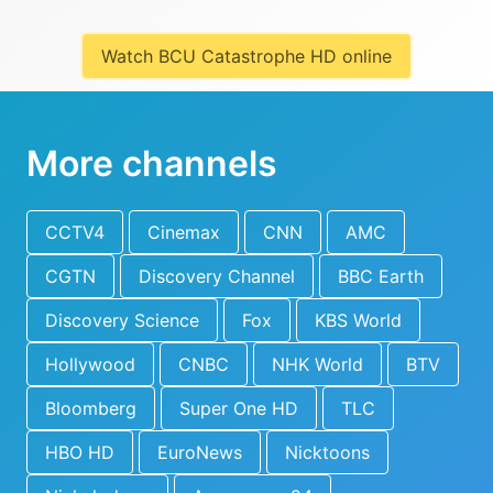
Watch BCU Catastrophe HD online
More channels
CCTV4
Cinemax
CNN
AMC
CGTN
Discovery Channel
BBC Earth
Discovery Science
Fox
KBS World
Hollywood
CNBC
NHK World
BTV
Bloomberg
Super One HD
TLC
HBO HD
EuroNews
Nicktoons