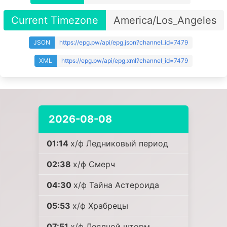
Current Timezone
America/Los_Angeles
JSON
https://epg.pw/api/epg.json?channel_id=7479
XML
https://epg.pw/api/epg.xml?channel_id=7479
2026-08-08
01:14
х/ф Ледниковый период
02:38
х/ф Смерч
04:30
х/ф Тайна Астероида
05:53
х/ф Храбрецы
07:51
х/ф Ледяной шторм