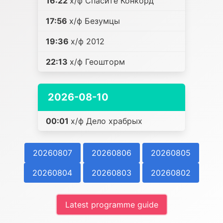
16:22
х/ф Спасите Конкорд
17:56
х/ф Безумцы
19:36
х/ф 2012
22:13
х/ф Геошторм
2026-08-10
00:01
х/ф Дело храбрых
20260807
20260806
20260805
20260804
20260803
20260802
Latest programme guide