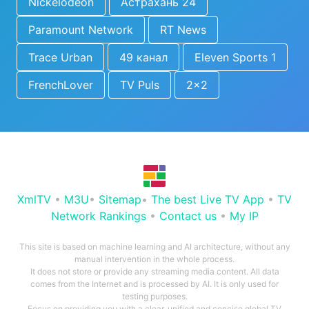
Nickelodeon
Астрахань 24
Paramount Network
RT News
Trace Urban
49 канал
Eleven Sports 1
FrenchLover
TV Puls
2x2
XmlTV
•
M3U
•
Sitemap
•
The best Live TV App
•
TV
Network Rankings
•
Contact us
•
My IP
This site is based on machine learning and AI architecture, without any
manual intervention in the whole process.
It does not store or provide any streaming media content. All data
comes from the Internet and is processed by AI. It is only used for
testing purposes.
Focus on providing you with a clear, unified and concise global TV