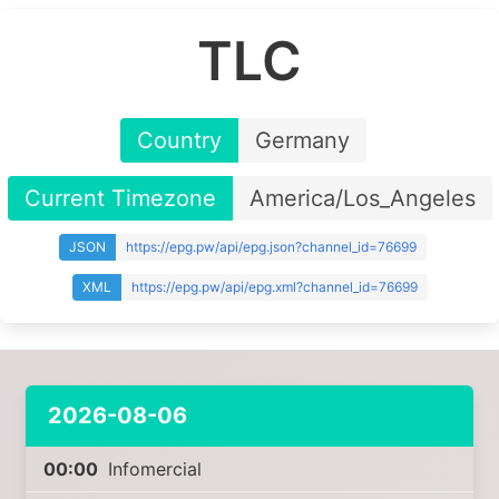
TLC
Country
Germany
Current Timezone
America/Los_Angeles
JSON
https://epg.pw/api/epg.json?channel_id=76699
XML
https://epg.pw/api/epg.xml?channel_id=76699
2026-08-06
00:00
Infomercial