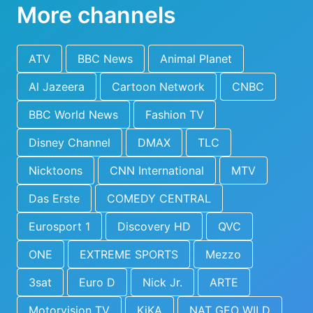
More channels
ATV
BBC News
Animal Planet
Al Jazeera
Cartoon Network
CNBC
BBC World News
Fashion TV
Disney Channel
DMAX
TLC
Nicktoons
CNN International
MTV
Das Erste
COMEDY CENTRAL
Eurosport 1
Discovery HD
QVC
ONE
EXTREME SPORTS
Mezzo
3sat
Euro D
Nick Jr.
ARTE
Motorvision TV
KiKA
NAT GEO WILD