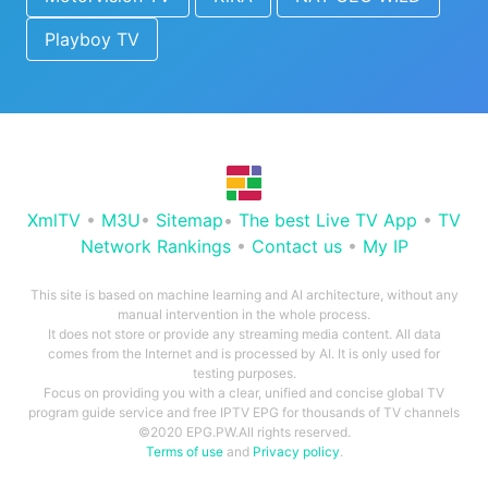
Playboy TV
XmlTV
•
M3U
•
Sitemap
•
The best Live TV App
•
TV
Network Rankings
•
Contact us
•
My IP
This site is based on machine learning and AI architecture, without any
manual intervention in the whole process.
It does not store or provide any streaming media content. All data
comes from the Internet and is processed by AI. It is only used for
testing purposes.
Focus on providing you with a clear, unified and concise global TV
program guide service and free IPTV EPG for thousands of TV channels
©2020 EPG.PW.All rights reserved.
Terms of use
and
Privacy policy
.