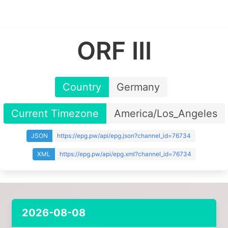
ORF III
Country
Germany
Current Timezone
America/Los_Angeles
JSON
https://epg.pw/api/epg.json?channel_id=76734
XML
https://epg.pw/api/epg.xml?channel_id=76734
2026-08-08