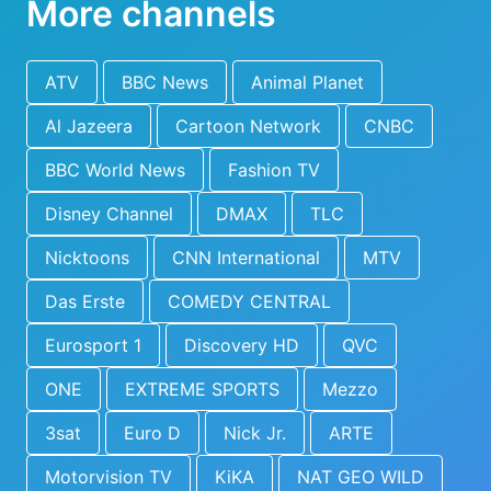
More channels
ATV
BBC News
Animal Planet
Al Jazeera
Cartoon Network
CNBC
BBC World News
Fashion TV
Disney Channel
DMAX
TLC
Nicktoons
CNN International
MTV
Das Erste
COMEDY CENTRAL
Eurosport 1
Discovery HD
QVC
ONE
EXTREME SPORTS
Mezzo
3sat
Euro D
Nick Jr.
ARTE
Motorvision TV
KiKA
NAT GEO WILD