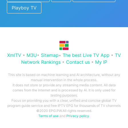
Playboy TV
XmlTV
•
M3U
•
Sitemap
•
The best Live TV App
•
TV
Network Rankings
•
Contact us
•
My IP
This site is based on machine learning and AI architecture, without any
manual intervention in the whole process.
It does not store or provide any streaming media content. All data
comes from the Internet and is processed by AI. It is only used for
testing purposes.
Focus on providing you with a clear, unified and concise global TV
program guide service and free IPTV EPG for thousands of TV channels
©2020 EPG.PW.All rights reserved.
Terms of use
and
Privacy policy
.