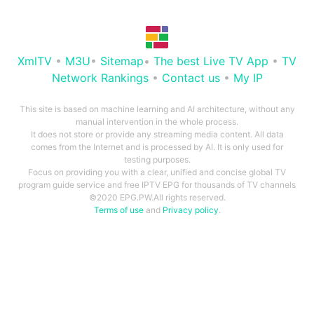
XmlTV
•
M3U
•
Sitemap
•
The best Live TV App
•
TV
Network Rankings
•
Contact us
•
My IP
This site is based on machine learning and AI architecture, without any
manual intervention in the whole process.
It does not store or provide any streaming media content. All data
comes from the Internet and is processed by AI. It is only used for
testing purposes.
Focus on providing you with a clear, unified and concise global TV
program guide service and free IPTV EPG for thousands of TV channels
©2020 EPG.PW.All rights reserved.
Terms of use
and
Privacy policy
.