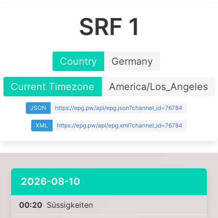
SRF 1
Country
Germany
Current Timezone
America/Los_Angeles
JSON
https://epg.pw/api/epg.json?channel_id=76784
XML
https://epg.pw/api/epg.xml?channel_id=76784
2026-08-10
00:20
Süssigkeiten