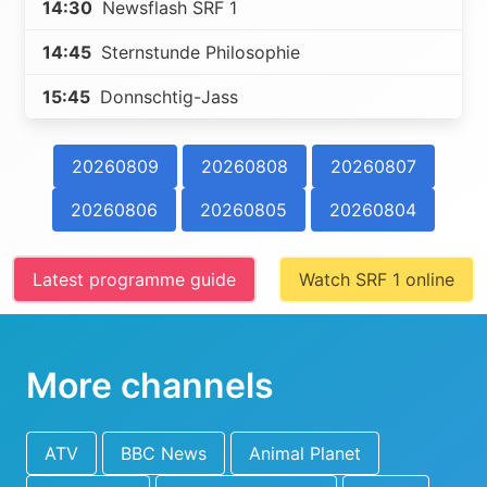
14:30
Newsflash SRF 1
14:45
Sternstunde Philosophie
15:45
Donnschtig-Jass
20260809
20260808
20260807
20260806
20260805
20260804
Latest programme guide
Watch SRF 1 online
More channels
ATV
BBC News
Animal Planet