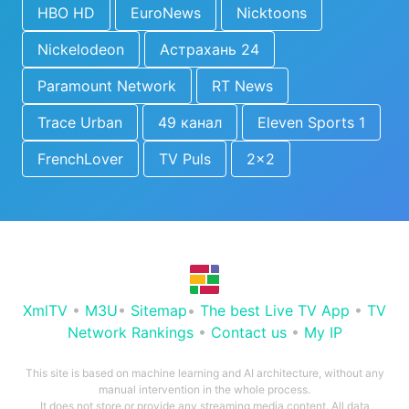
HBO HD
EuroNews
Nicktoons
Nickelodeon
Астрахань 24
Paramount Network
RT News
Trace Urban
49 канал
Eleven Sports 1
FrenchLover
TV Puls
2x2
XmlTV
•
M3U
•
Sitemap
•
The best Live TV App
•
TV
Network Rankings
•
Contact us
•
My IP
This site is based on machine learning and AI architecture, without any
manual intervention in the whole process.
It does not store or provide any streaming media content. All data