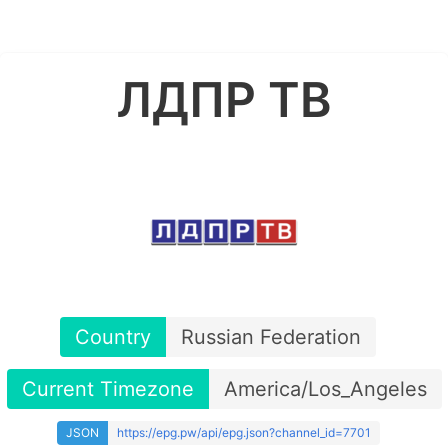
ЛДПР ТВ
Country
Russian Federation
Current Timezone
America/Los_Angeles
JSON
https://epg.pw/api/epg.json?channel_id=7701