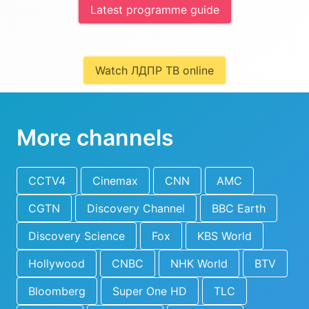
Latest programme guide
Watch ЛДПР ТВ online
More channels
CCTV4
Cinemax
CNN
AMC
CGTN
Discovery Channel
BBC Earth
Discovery Science
Fox
KBS World
Hollywood
CNBC
NHK World
BTV
Bloomberg
Super One HD
TLC