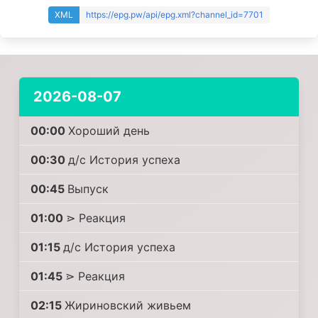
XML
https://epg.pw/api/epg.xml?channel_id=7701
2026-08-07
00:00
Хороший день
00:30
д/с История успеха
00:45
Выпуск
01:00
⋗ Реакция
01:15
д/с История успеха
01:45
⋗ Реакция
02:15
Жириновский живьем