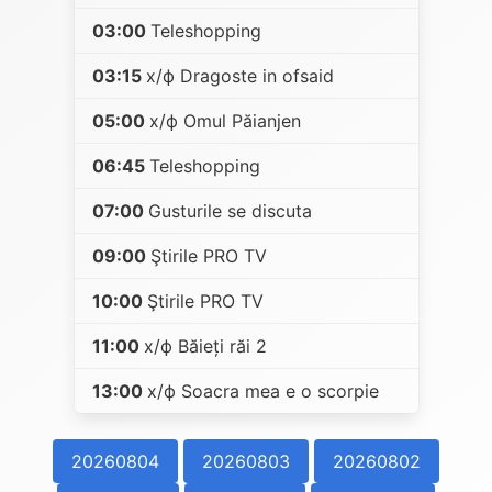
03:00
Teleshopping
03:15
х/ф Dragoste in ofsaid
05:00
х/ф Omul Păianjen
06:45
Teleshopping
07:00
Gusturile se discuta
09:00
Ştirile PRO TV
10:00
Ştirile PRO TV
11:00
х/ф Băieți răi 2
13:00
х/ф Soacra mea e o scorpie
20260804
20260803
20260802