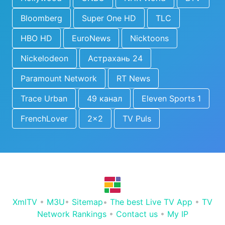
Bloomberg
Super One HD
TLC
HBO HD
EuroNews
Nicktoons
Nickelodeon
Астрахань 24
Paramount Network
RT News
Trace Urban
49 канал
Eleven Sports 1
FrenchLover
2x2
TV Puls
XmlTV
•
M3U
•
Sitemap
•
The best Live TV App
•
TV
Network Rankings
•
Contact us
•
My IP