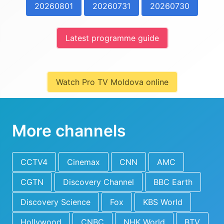
20260801
20260731
20260730
Latest programme guide
Watch Pro TV Moldova online
More channels
CCTV4
Cinemax
CNN
AMC
CGTN
Discovery Channel
BBC Earth
Discovery Science
Fox
KBS World
Hollywood
CNBC
NHK World
BTV