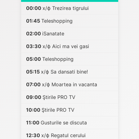
00:00
х/ф Trezirea tigrului
01:45
Teleshopping
02:00
iSanatate
03:30
х/ф Aici ma vei gasi
05:00
Teleshopping
05:15
х/ф Sa dansati bine!
07:00
х/ф Moartea in vacanta
09:00
Ştirile PRO TV
10:00
Ştirile PRO TV
11:00
Gusturile se discuta
12:30
х/ф Regatul cerului