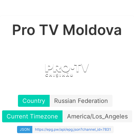
Pro TV Moldova
Country
Russian Federation
Current Timezone
America/Los_Angeles
JSON
https://epg.pw/api/epg.json?channel_id=7831