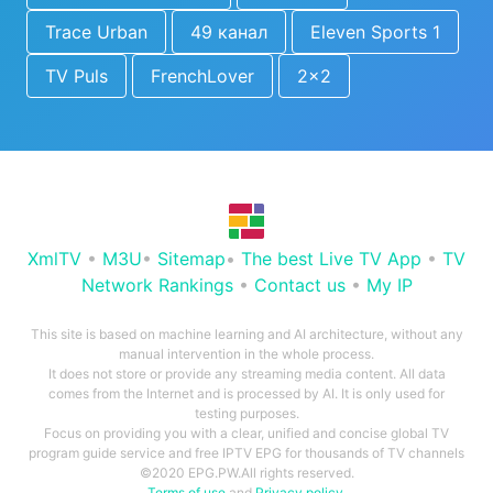
Trace Urban
49 канал
Eleven Sports 1
TV Puls
FrenchLover
2x2
XmlTV
•
M3U
•
Sitemap
•
The best Live TV App
•
TV
Network Rankings
•
Contact us
•
My IP
This site is based on machine learning and AI architecture, without any
manual intervention in the whole process.
It does not store or provide any streaming media content. All data
comes from the Internet and is processed by AI. It is only used for
testing purposes.
Focus on providing you with a clear, unified and concise global TV
program guide service and free IPTV EPG for thousands of TV channels
©2020 EPG.PW.All rights reserved.
Terms of use
and
Privacy policy
.