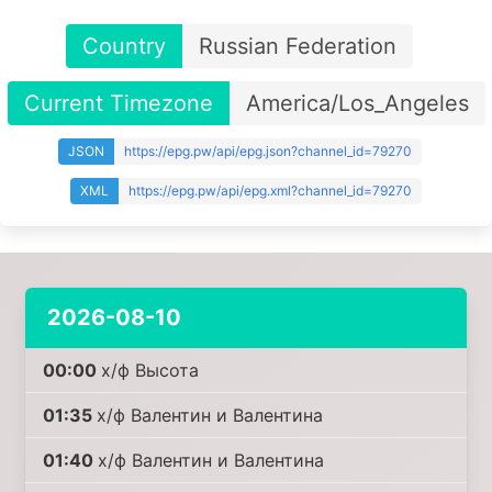
Country
Russian Federation
Current Timezone
America/Los_Angeles
JSON
https://epg.pw/api/epg.json?channel_id=79270
XML
https://epg.pw/api/epg.xml?channel_id=79270
2026-08-10
00:00
х/ф Высота
01:35
х/ф Валентин и Валентина
01:40
х/ф Валентин и Валентина