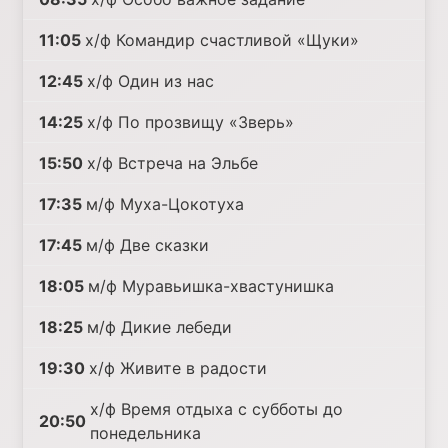
11:05
х/ф Командир счастливой «Щуки»
12:45
х/ф Один из нас
14:25
х/ф По прозвищу «Зверь»
15:50
х/ф Встреча на Эльбе
17:35
м/ф Муха-Цокотуха
17:45
м/ф Две сказки
18:05
м/ф Муравьишка-хвастунишка
18:25
м/ф Дикие лебеди
19:30
х/ф Живите в радости
х/ф Время отдыха с субботы до
20:50
понедельника