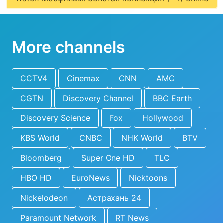
More channels
CCTV4
Cinemax
CNN
AMC
CGTN
Discovery Channel
BBC Earth
Discovery Science
Fox
Hollywood
KBS World
CNBC
NHK World
BTV
Bloomberg
Super One HD
TLC
HBO HD
EuroNews
Nicktoons
Nickelodeon
Астрахань 24
Paramount Network
RT News