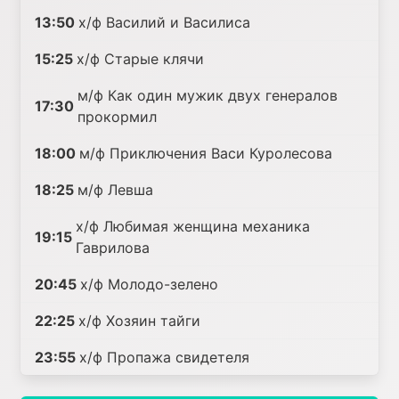
13:50
х/ф Василий и Василиса
15:25
х/ф Старые клячи
м/ф Как один мужик двух генералов
17:30
прокормил
18:00
м/ф Приключения Васи Куролесова
18:25
м/ф Левша
х/ф Любимая женщина механика
19:15
Гаврилова
20:45
х/ф Молодо-зелено
22:25
х/ф Хозяин тайги
23:55
х/ф Пропажа свидетеля