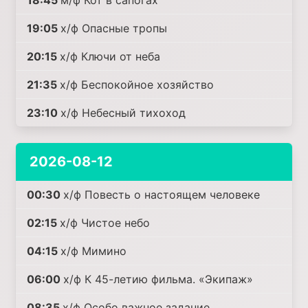
18:45
м/ф Кот в сапогах
19:05
х/ф Опасные тропы
20:15
х/ф Ключи от неба
21:35
х/ф Беспокойное хозяйство
23:10
х/ф Небесный тихоход
2026-08-12
00:30
х/ф Повесть о настоящем человеке
02:15
х/ф Чистое небо
04:15
х/ф Мимино
06:00
х/ф К 45-летию фильма. «Экипаж»
08:35
х/ф Особо важное задание