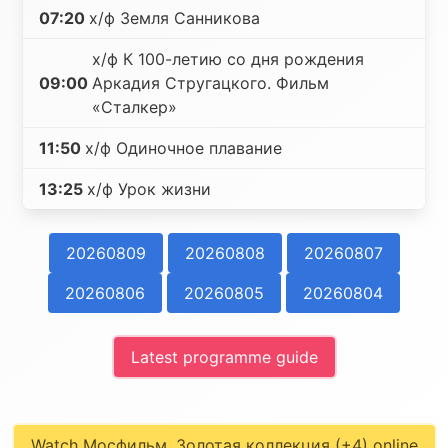
07:20
х/ф Земля Санникова
х/ф К 100-летию со дня рождения
09:00
Аркадия Стругацкого. Фильм
«Сталкер»
11:50
х/ф Одиночное плавание
13:25
х/ф Урок жизни
20260809
20260808
20260807
20260806
20260805
20260804
Latest programme guide
Watch Мосфильм. Золотая коллекция (+4) online