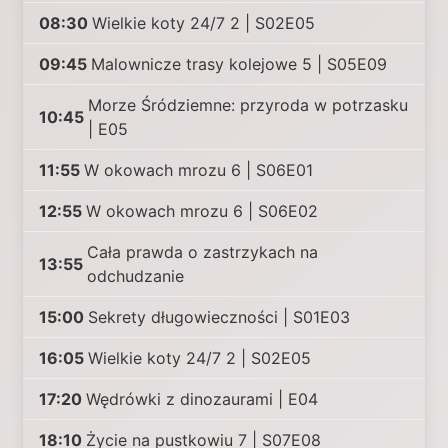
08:30
Wielkie koty 24/7 2 | S02E05
09:45
Malownicze trasy kolejowe 5 | S05E09
Morze Śródziemne: przyroda w potrzasku
10:45
| E05
11:55
W okowach mrozu 6 | S06E01
12:55
W okowach mrozu 6 | S06E02
Cała prawda o zastrzykach na
13:55
odchudzanie
15:00
Sekrety długowieczności | S01E03
16:05
Wielkie koty 24/7 2 | S02E05
17:20
Wędrówki z dinozaurami | E04
18:10
Życie na pustkowiu 7 | S07E08