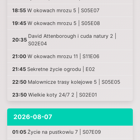
18:55
W okowach mrozu 5 | S05E07
19:45
W okowach mrozu 5 | S05E08
David Attenborough i cuda natury 2 |
20:35
S02E04
21:00
W okowach mrozu 11 | S11E06
21:45
Sekretne życie ogrodu | E02
22:50
Malownicze trasy kolejowe 5 | S05E05
23:50
Wielkie koty 24/7 2 | S02E01
2026-08-07
01:05
Życie na pustkowiu 7 | S07E09