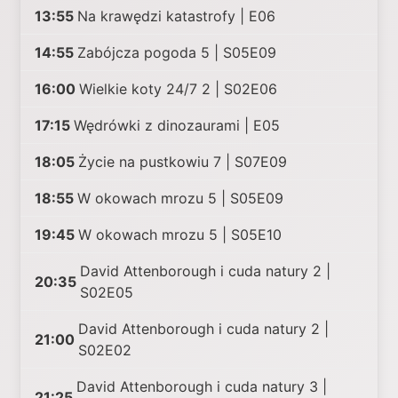
13:55
Na krawędzi katastrofy | E06
14:55
Zabójcza pogoda 5 | S05E09
16:00
Wielkie koty 24/7 2 | S02E06
17:15
Wędrówki z dinozaurami | E05
18:05
Życie na pustkowiu 7 | S07E09
18:55
W okowach mrozu 5 | S05E09
19:45
W okowach mrozu 5 | S05E10
David Attenborough i cuda natury 2 |
20:35
S02E05
David Attenborough i cuda natury 2 |
21:00
S02E02
David Attenborough i cuda natury 3 |
21:25