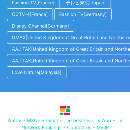
Fashion TV[France]
テレビ東京[Japan]
CCTV-4[France]
Fashion TV[Germany]
Disney Channel[Germany]
DMAX[United Kingdom of Great Britain and Northern 
AAJ TAK[United Kingdom of Great Britain and Norther
AAJ TAK[United Kingdom of Great Britain and Norther
Love Nature[Malaysia]
XmlTV
•
M3U
•
Sitemap
•
The best Live TV App
•
TV
Network Rankings
•
Contact us
•
My IP