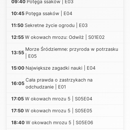
09:40
Potęga ssaków | E03
10:45
Potęga ssaków | E04
11:50
Sekretne życie ogrodu | E03
12:55
W okowach mrozu: Odwilż | S01E02
Morze Śródziemne: przyroda w potrzasku
13:55
| E05
15:00
Największe zagadki nauki | E04
Cała prawda o zastrzykach na
16:05
odchudzanie | E01
17:05
W okowach mrozu 5 | S05E04
17:50
W okowach mrozu 5 | S05E05
18:40
W okowach mrozu 5 | S05E06