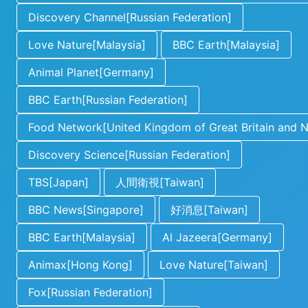
Discovery Channel[Russian Federation]
Love Nature[Malaysia]
BBC Earth[Malaysia]
Animal Planet[Germany]
BBC Earth[Russian Federation]
Food Network[United Kingdom of Great Britain and No
Discovery Science[Russian Federation]
TBS[Japan]
人間衛視[Taiwan]
BBC News[Singapore]
好消息[Taiwan]
BBC Earth[Malaysia]
Al Jazeera[Germany]
Animax[Hong Kong]
Love Nature[Taiwan]
Fox[Russian Federation]