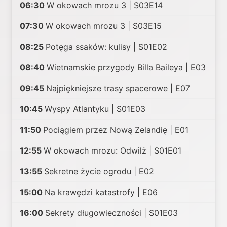
06:30
W okowach mrozu 3 | S03E14
07:30
W okowach mrozu 3 | S03E15
08:25
Potęga ssaków: kulisy | S01E02
08:40
Wietnamskie przygody Billa Baileya | E03
09:45
Najpiękniejsze trasy spacerowe | E07
10:45
Wyspy Atlantyku | S01E03
11:50
Pociągiem przez Nową Zelandię | E01
12:55
W okowach mrozu: Odwilż | S01E01
13:55
Sekretne życie ogrodu | E02
15:00
Na krawędzi katastrofy | E06
16:00
Sekrety długowieczności | S01E03