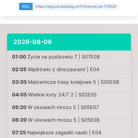
XML
https://epg.pw/api/epg.xml?channel_id=115626
2026-08-06
01:00
Życie na pustkowiu 7 | S07E08
02:05
Wędrówki z dinozaurami | E04
03:05
Malownicze trasy kolejowe 5 | S05E08
04:05
Wielkie koty 24/7 2 | S02E05
05:20
W okowach mrozu 5 | S05E07
06:20
W okowach mrozu 5 | S05E08
07:25
Największe zagadki nauki | E04