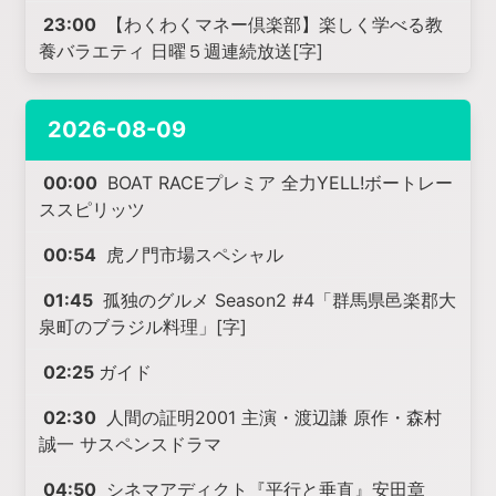
23:00
【わくわくマネー倶楽部】楽しく学べる教
養バラエティ 日曜５週連続放送[字]
2026-08-09
00:00
BOAT RACEプレミア 全力YELL!ボートレー
ススピリッツ
00:54
虎ノ門市場スペシャル
01:45
孤独のグルメ Season2 #4「群馬県邑楽郡大
泉町のブラジル料理」[字]
02:25
ガイド
02:30
人間の証明2001 主演・渡辺謙 原作・森村
誠一 サスペンスドラマ
04:50
シネマアディクト『平行と垂直』安田章