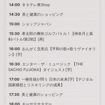
14:00
ＢＳテレ東Shop
14:30
美と健康のショッピング
15:00
ショップジャパン
15:30
孝太郎の爽快ゴルフバトル！【神奈月と真
剣バトル!第2戦】[再]
16:00
おんがく交差点【平和の歌×歌うヴァイオリ
ン】[字]
16:30
エンター・ザ・ミュージック 【THE
SACHIO FUJIOKA】ダイジェスト[字]
17:00
一柳良雄が問う 日本の未来[字]【デジタル
国家構想とリスキリングの成果】
17:30
美と健康のショッピング
18:00
モーサテサタデー