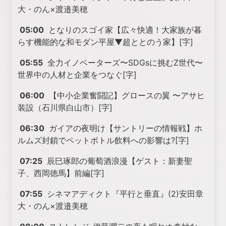
大・のん×渡邉美穂
05:00
となりのスゴイ家【広々快適！大家族が暮
らす機能的な和モダン平屋▼超ととのう家】[字]
05:55
全力イノベーターズ〜SDGsに挑むZ世代〜
世界中の人材と企業をつなぐ[字]
06:00
【中小企業奮闘記】グロースの翼 〜アサヒ
装設（石川県白山市）[字]
06:30
ガイアの夜明け【サントリーの情報戦】ホ
ルムズ封鎖でペットボトル飲料への影響は?[字]
07:25
辰巳琢郎の葡萄酒浪漫【ゲスト：新妻聖
子、西岡徳馬】前編[字]
07:55
シネマアディクト『平行と垂直』(2)安田章
大・のん×渡邉美穂