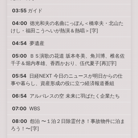
03:55
ガイド
04:00
徳光和夫の名曲にっぽん＜橋幸夫・北山た
けし・福田こうへいが熱演＆熱唱＞[字]
04:54
夢遺産
05:00
ＢＳ演歌の花道 坂本冬美、角川博、椎名佐
千子＆堀内孝雄、香西かおり、伍代夏子[再][字]
05:54
日経NEXT 今日のニュースが明日からの仕
事や暮らし、資産形成の役に立つ経済報道番組
06:54
アルバレスの空 未来に羽ばたく企業たち
07:00
WBS
08:00
怨泊 〜１泊２日除霊付き！事故物件に泊ま
ろう！〜[字]