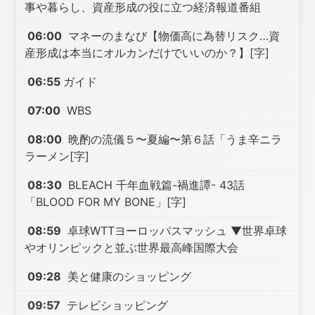
事や暮らし、資産形成の役に立つ経済報道番組
06:00
マネーのまなび【物価高に為替リスク…資
産形成は本当にオルカンだけでいいのか？】[字]
06:55
ガイド
07:00
WBS
08:00
晩酌の流儀５〜夏編〜第６話「うま辛ニラ
ラーメン[字]
08:30
BLEACH 千年血戦篇-禍進譚- 43話
「BLOOD FOR MY BONE」[字]
08:59
卓球WTTヨーロッパスマッシュ ▼世界卓球
やオリンピックと並ぶ世界最高峰国際大会
09:28
美と健康のショッピング
09:57
テレビショッピング