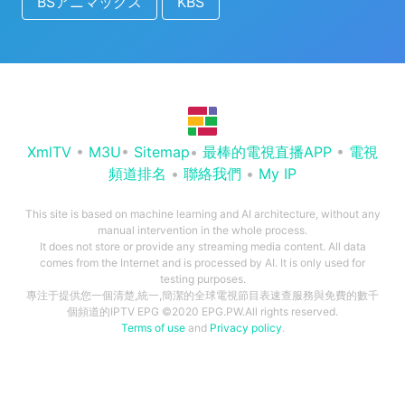
BSアニマックス
KBS
XmlTV
•
M3U
•
Sitemap
•
最棒的電視直播APP
•
電視
頻道排名
•
聯絡我們
•
My IP
This site is based on machine learning and AI architecture, without any
manual intervention in the whole process.
It does not store or provide any streaming media content. All data
comes from the Internet and is processed by AI. It is only used for
testing purposes.
專注于提供您一個清楚,統一,簡潔的全球電視節目表速查服務與免費的數千
個頻道的IPTV EPG ©2020 EPG.PW.All rights reserved.
Terms of use
and
Privacy policy
.