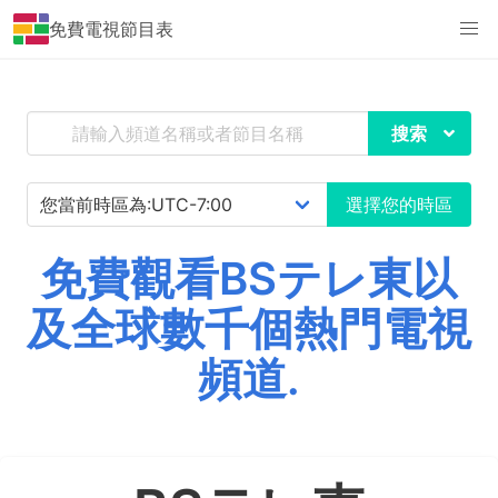
免費電視節目表
搜索
選擇您的時區
免費觀看BSテレ東以
及全球數千個熱門電視
頻道.