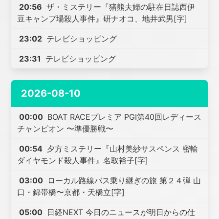
20:56
ザ・ミステリー『猪熊夫婦の駐在日誌西伊
豆キャンプ場殺人事件』研ナオコ、地井武男[字]
23:02
テレビショッピング
23:31
テレビショッピング
2026-08-10
00:00
BOAT RACEプレミア PGI第40回レディース
チャンピオン 〜準優勝戦〜
00:54
夕方ミステリー『山村美紗サスペンス 密輸
ダイヤモンド殺人事件』名取裕子[字]
03:00
ローカル路線バス乗り継ぎの旅 第２４弾 山
口・錦帯橋〜京都・天橋立[字]
05:00
日経NEXT 今日のニュースが明日からの仕