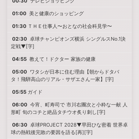
00:30
テレビショッピング
01:00
美と健康のショッピング
01:30
ＴＨＥ仕事人〜おとなの社会科見学〜
02:30
卓球チャンピオンズ横浜 シングルスNo.1決
定戦▼[字]
04:55
教えて！ドクター 家族の健康
05:00
ワタシが日本に住む理由【朝からドタバ
タ！飛騨高山のリアル・サザエさん一家】[字]
05:55
ガイド
06:00
今宵、町寿司で 市川右團次と小粋な一献 人
形町 旬のコチと絶品タチウオ炙り刺し[字]
06:30
卓球PROJECT 2028▼早田ひな密着 世界卓
球の熱戦後完敗の要因を語る[再][字]