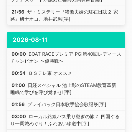
21:56
ザ・ミステリー『猪熊夫婦の駐在日誌２ 家
路』研ナオコ、地井武男[字]
2026-08-11
00:00
BOAT RACEプレミア PGI第40回レディース
チャンピオン 〜優勝戦〜
00:54
ＢＳテレ東 オススメ
01:00
日経スペシャル 池上彰のSTEAM教育革新
睡眠で学びを呼び覚ませ![字]
01:56
プレイバック日本歌手協会歌謡祭[字]
03:00
ローカル路線バス乗り継ぎの旅Ｚ 四国ぐる
り一周城めぐり！ふれあい珍道中[字]