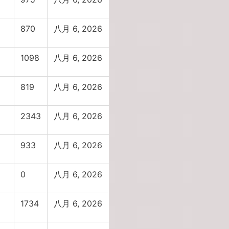
870
八月 6, 2026
1098
八月 6, 2026
819
八月 6, 2026
2343
八月 6, 2026
933
八月 6, 2026
0
八月 6, 2026
1734
八月 6, 2026