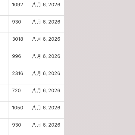
1092
八月 6, 2026
930
八月 6, 2026
3018
八月 6, 2026
996
八月 6, 2026
2316
八月 6, 2026
720
八月 6, 2026
1050
八月 6, 2026
930
八月 6, 2026