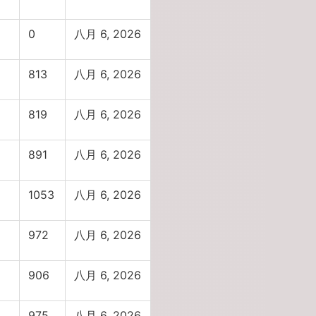
0
八月 6, 2026
813
八月 6, 2026
819
八月 6, 2026
891
八月 6, 2026
1053
八月 6, 2026
972
八月 6, 2026
906
八月 6, 2026
975
八月 6, 2026