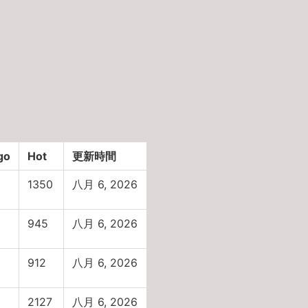
go
Hot
更新時間
1350
八月 6, 2026
945
八月 6, 2026
912
八月 6, 2026
2127
八月 6, 2026