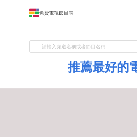
免費電視節目表
推薦最好的電