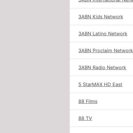
3ABN Kids Network
3ABN Latino Network
3ABN Proclaim Network
3ABN Radio Network
5 StarMAX HD East
88 Films
88 TV