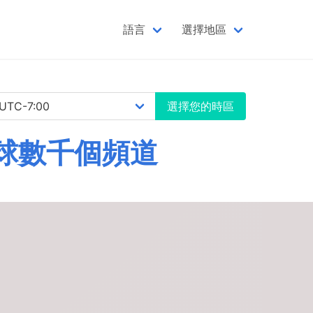
語言
選擇地區
選擇您的時區
全球數千個頻道