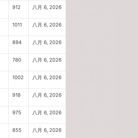
912
八月 6, 2026
1011
八月 6, 2026
894
八月 6, 2026
780
八月 6, 2026
1002
八月 6, 2026
918
八月 6, 2026
975
八月 6, 2026
855
八月 6, 2026