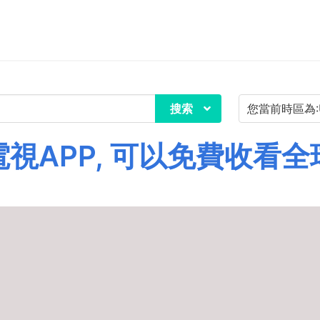
搜索
視APP, 可以免費收看