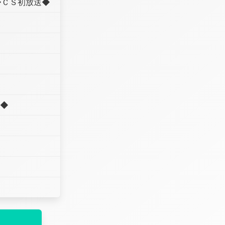
◆ＣＳ初放送◆
送◆