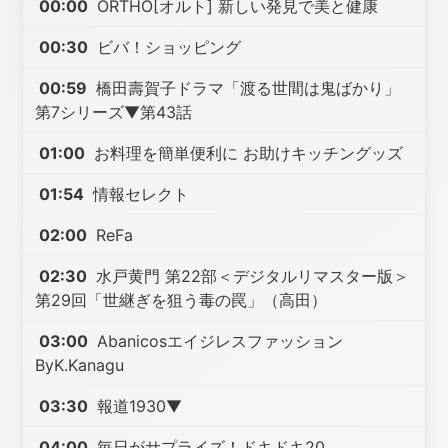
00:00
ORTHO[オルト] 新しい発見で美と健康
00:30
ビバ！ショッピング
00:59
橋田壽賀子ドラマ「渡る世間は鬼ばかり」
第7シリーズ▼第43話
01:00
お料理を簡単便利に お助けキッチングッズ
01:54
情報セレクト
02:00
ReFa
02:30
水戸黄門 第22部＜デジタルリマスター版＞
第29回「世継ぎを狙う毒の罠」（高田）
03:00
Abanicosエイジレスファッション
ByK.Kanagu
03:30
報道1930▼
04:00
毎日がサプライズ！ドキドキ20