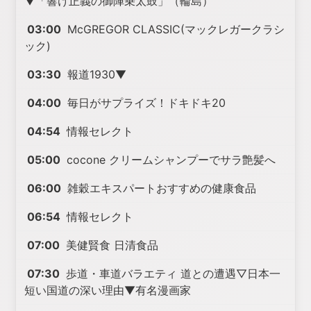
▼「響け正義の御陣乗太鼓」（輪島）
03:00
McGREGOR CLASSIC(マックレガークラシ
ック)
03:30
報道1930▼
04:00
毎日がサプライズ！ドキドキ20
04:54
情報セレクト
05:00
cocone クリームシャンプーでサラ艶髪へ
06:00
雑穀エキスパートおすすめの健康食品
06:54
情報セレクト
07:00
美健賢食 日清食品
07:30
歩道・車道バラエティ 道との遭遇▽日本一
短い国道の深い理由▼有名漫画家