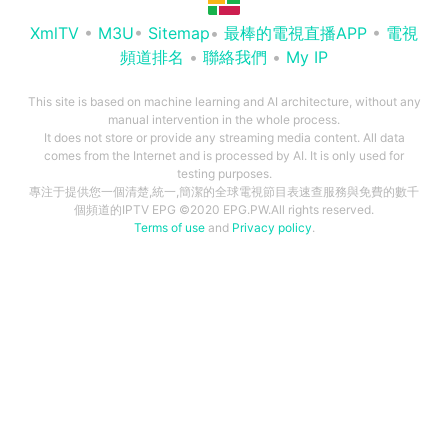
XmlTV
•
M3U
•
Sitemap
•
最棒的電視直播APP
•
電視
頻道排名
•
聯絡我們
•
My IP
This site is based on machine learning and AI architecture, without any
manual intervention in the whole process.
It does not store or provide any streaming media content. All data
comes from the Internet and is processed by AI. It is only used for
testing purposes.
專注于提供您一個清楚,統一,簡潔的全球電視節目表速查服務與免費的數千
個頻道的IPTV EPG ©2020 EPG.PW.All rights reserved.
Terms of use
and
Privacy policy
.