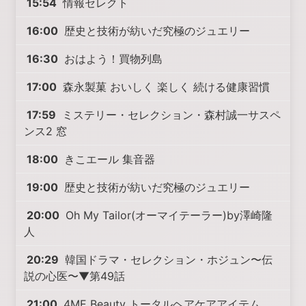
15:54
情報セレクト
16:00
歴史と技術が紡いだ究極のジュエリー
16:30
おはよう！買物列島
17:00
森永製菓 おいしく 楽しく 続ける健康習慣
17:59
ミステリー・セレクション・森村誠一サスペ
ンス2 窓
18:00
きこエール 集音器
19:00
歴史と技術が紡いだ究極のジュエリー
20:00
Oh My Tailor(オーマイテーラー)by澤崎隆
人
20:29
韓国ドラマ・セレクション・ホジュン〜伝
説の心医〜▼第49話
21:00
4ME Beauty トータルヘアケアアイテム