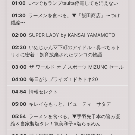
01:00
いつでもランプtsuita停電しても消えない
01:30
ラーメンを食べる。▼「飯田商店」〜つけ
麺編〜
02:00
SUPER LADY by KANSAI YAMAMOTO
02:30
いぬじかん▽下町のアイドル・鼻ぺちゃト
リオに密着！飼育放棄されたワンコの物語
03:00
ザ ワールド オブ スポーツ MIZUNO セール
04:00
毎日がサプライズ！ドキドキ20
04:54
情報セレクト
05:00
キレイをもっと。ビューティーサタデー
05:54
ラーメンを食べる。▼手羽先千本の旨み凝
縮＆自家製塩ダレ！筧美和子×塩らぁめん