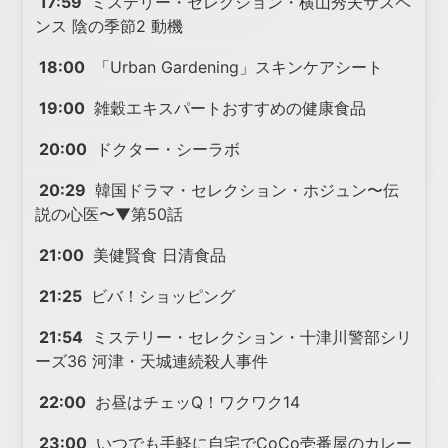
17:59
ミステリー・セレクション・横山秀夫サスペ
ンス 陰の季節2 動機
18:00
「Urban Gardening」スキンケアシート
19:00
雑穀エキスパートおすすめの健康食品
20:00
ドクター・シーラボ
20:29
韓国ドラマ・セレクション・ホジュン〜伝
説の心医〜▼第50話
21:00
美健賢食 日清食品
21:25
ビバ！ショッピング
21:54
ミステリー・セレクション・十津川警部シリ
ーズ36 河津・天城連続殺人事件
22:00
お昼はチェッQ！ワクワク14
23:00
いつでも手軽に自宅でCoCo壱番屋のカレー