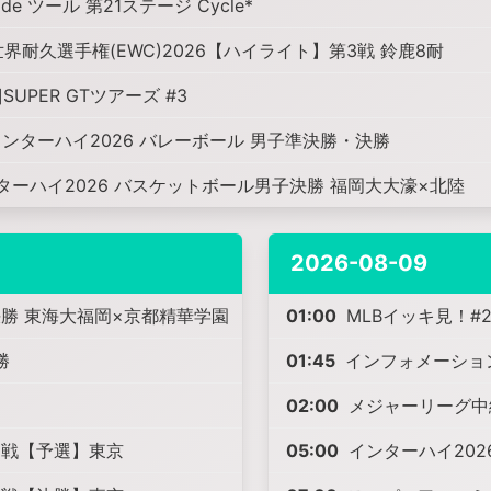
de ツール 第21ステージ Cycle*
世界耐久選手権(EWC)2026【ハイライト】第3戦 鈴鹿8耐
SUPER GTツアーズ #3
インターハイ2026 バレーボール 男子準決勝・決勝
ターハイ2026 バスケットボール男子決勝 福岡大大濠×北陸
2026-08-09
決勝 東海大福岡×京都精華学園
01:00
MLBイッキ見！#2
勝
01:45
インフォメーショ
02:00
メジャーリーグ中継
15戦【予選】東京
05:00
インターハイ202