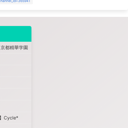
?channel_id=365941
×京都精華学園
ycle*