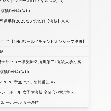
26 ドジャース×ロイヤルズ(8/10)
浜DeNA(8/11)
界選手権2025/26 第15戦【決勝】東京
ク #1【1996ワールドチャンピオンシップ決勝】
45
男子サッカー準決勝-2 滝川第二×近畿大学附属
浜DeNA(8/11)
OOP!2026 学生バスケ情報番組 #7
 バレーボール 女子準決勝 金蘭会×横浜隼人
 バレーボール 女子決勝