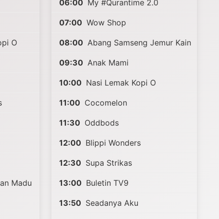
06:00
My #Qurantime 2.0
07:00
Wow Shop
pi O
08:00
Abang Samseng Jemur Kain
09:30
Anak Mami
10:00
Nasi Lemak Kopi O
s
11:00
Cocomelon
11:30
Oddbods
12:00
Blippi Wonders
12:30
Supa Strikas
lan Madu
13:00
Buletin TV9
13:50
Seadanya Aku