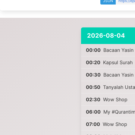
JSON
https://e
2026-08-04
00:00
Bacaan Yasin
00:20
Kapsul Surah
00:30
Bacaan Yasin
00:50
Tanyalah Ust
02:30
Wow Shop
06:00
My #Qurantim
07:00
Wow Shop