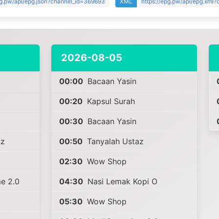
pg.pw/api/epg.json?channel_id=369693
XML
https://epg.pw/api/epg.xml
2026-08-05
00:00
Bacaan Yasin
00:20
Kapsul Surah
00:30
Bacaan Yasin
az
00:50
Tanyalah Ustaz
02:30
Wow Shop
e 2.0
04:30
Nasi Lemak Kopi O
05:30
Wow Shop