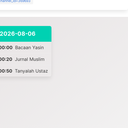
?channel_id=369693
2026-08-06
00:00
Bacaan Yasin
00:20
Jurnal Muslim
00:50
Tanyalah Ustaz