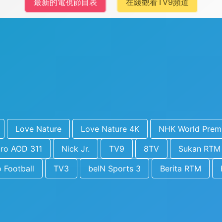
最新的電視節目表
在綫觀看TV9頻道
Love Nature
Love Nature 4K
NHK World Prem
tro AOD 311
Nick Jr.
TV9
8TV
Sukan RTM
o Football
TV3
beIN Sports 3
Berita RTM