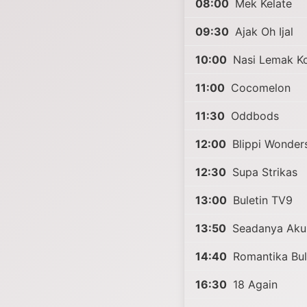
08:00
Mek Kelate
09:30
Ajak Oh Ijal
10:00
Nasi Lemak Ko
11:00
Cocomelon
11:30
Oddbods
12:00
Blippi Wonder
12:30
Supa Strikas
13:00
Buletin TV9
13:50
Seadanya Aku
14:40
Romantika Bu
16:30
18 Again