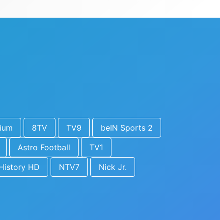
ium
8TV
TV9
beIN Sports 2
Astro Football
TV1
History HD
NTV7
Nick Jr.