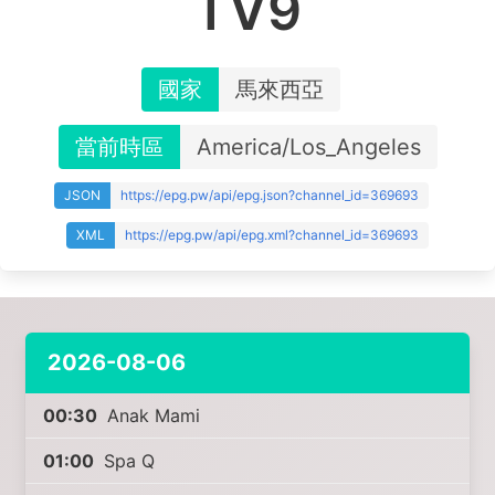
TV9
國家
馬來西亞
當前時區
America/Los_Angeles
JSON
https://epg.pw/api/epg.json?channel_id=369693
XML
https://epg.pw/api/epg.xml?channel_id=369693
2026-08-06
00:30
Anak Mami
01:00
Spa Q