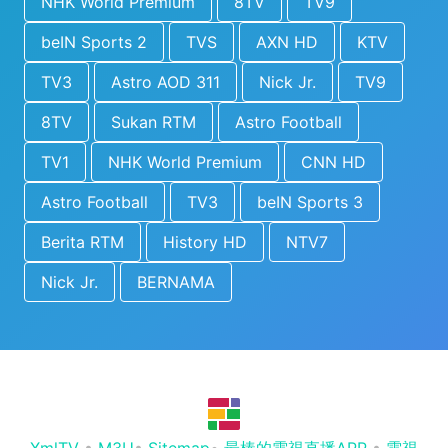
NHK World Premium
8TV
TV9
beIN Sports 2
TVS
AXN HD
KTV
TV3
Astro AOD 311
Nick Jr.
TV9
8TV
Sukan RTM
Astro Football
TV1
NHK World Premium
CNN HD
Astro Football
TV3
beIN Sports 3
Berita RTM
History HD
NTV7
Nick Jr.
BERNAMA