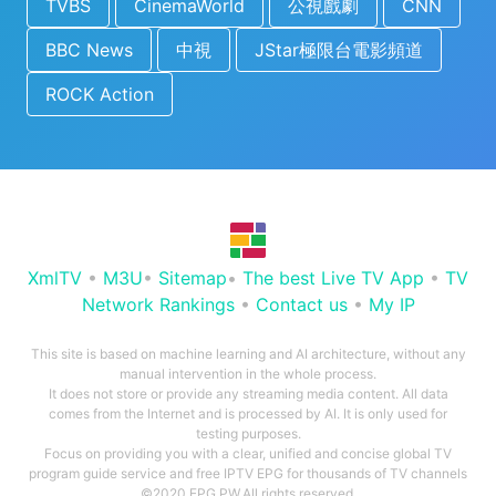
TVBS
CinemaWorld
公視戲劇
CNN
BBC News
中視
JStar極限台電影頻道
ROCK Action
XmlTV
•
M3U
•
Sitemap
•
The best Live TV App
•
TV
Network Rankings
•
Contact us
•
My IP
This site is based on machine learning and AI architecture, without any
manual intervention in the whole process.
It does not store or provide any streaming media content. All data
comes from the Internet and is processed by AI. It is only used for
testing purposes.
Focus on providing you with a clear, unified and concise global TV
program guide service and free IPTV EPG for thousands of TV channels
©2020 EPG.PW.All rights reserved.