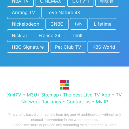
NBA TV
CINEMAX
CCTV-1
明珠台
Arirang TV
Love Nature 4K
Nickelodeon
CNBC
tvN
Lifetime
Nick Jr
France 24
Thrill
HBO Signature
Pet Club TV
KBS World
XmlTV
•
M3U
•
Sitemap
•
The best Live TV App
•
TV
Network Rankings
•
Contact us
•
My IP
This site is based on machine learning and AI architecture, without any
manual intervention in the whole process.
It does not store or provide any streaming media content. All data