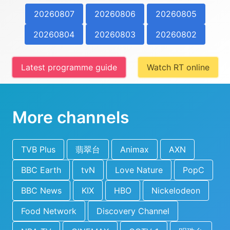
20260807
20260806
20260805
20260804
20260803
20260802
Latest programme guide
Watch RT online
More channels
TVB Plus
翡翠台
Animax
AXN
BBC Earth
tvN
Love Nature
PopC
BBC News
KIX
HBO
Nickelodeon
Food Network
Discovery Channel