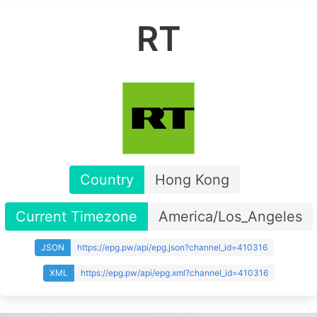
RT
Country
Hong Kong
Current Timezone
America/Los_Angeles
JSON
https://epg.pw/api/epg.json?channel_id=410316
XML
https://epg.pw/api/epg.xml?channel_id=410316