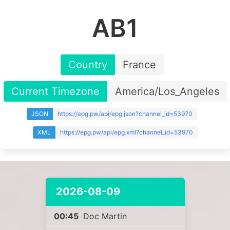
AB1
Country
France
Current Timezone
America/Los_Angeles
JSON
https://epg.pw/api/epg.json?channel_id=53970
XML
https://epg.pw/api/epg.xml?channel_id=53970
2026-08-09
00:45
Doc Martin