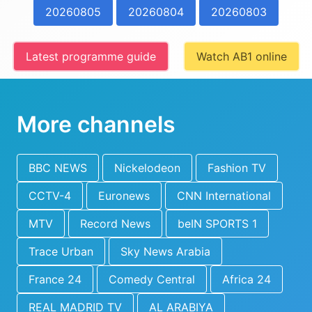
20260805
20260804
20260803
Latest programme guide
Watch AB1 online
More channels
BBC NEWS
Nickelodeon
Fashion TV
CCTV-4
Euronews
CNN International
MTV
Record News
beIN SPORTS 1
Trace Urban
Sky News Arabia
France 24
Comedy Central
Africa 24
REAL MADRID TV
AL ARABIYA