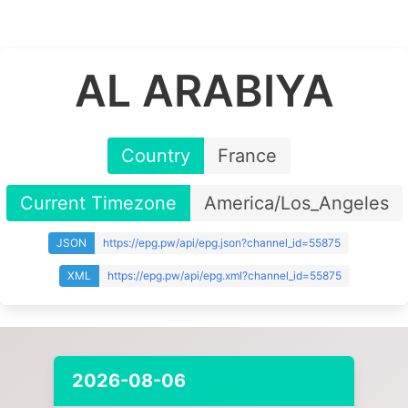
AL ARABIYA
Country
France
Current Timezone
America/Los_Angeles
JSON
https://epg.pw/api/epg.json?channel_id=55875
XML
https://epg.pw/api/epg.xml?channel_id=55875
2026-08-06