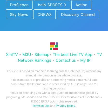
ProSieben
beIN SPORTS 3
Action
Sky News
CNEWS
Discovery Channel
XmlTV
•
M3U
•
Sitemap
•
The best Live TV App
•
TV
Network Rankings
•
Contact us
•
My IP
This site is based on machine learning and AI architecture, without any
manual intervention in the whole process.
It does not store or provide any streaming media content. All data
comes from the Internet and is processed by AI. It is only used for
testing purposes.
Focus on providing you with a clear, unified and concise global TV
program guide service and free IPTV EPG for thousands of TV channels
©2020 EPG.PW.All rights reserved.
Terms of use
and
Privacy policy
.