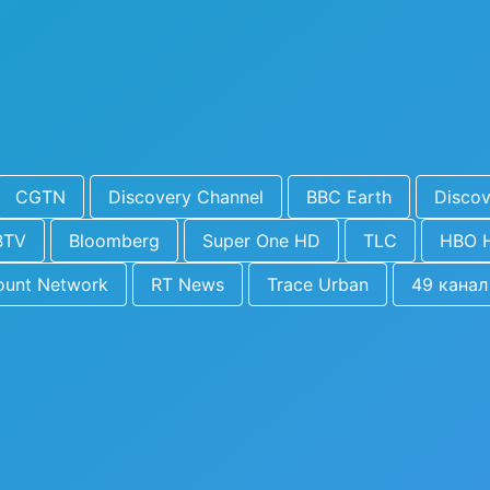
CGTN
Discovery Channel
BBC Earth
Discov
BTV
Bloomberg
Super One HD
TLC
HBO 
ount Network
RT News
Trace Urban
49 канал