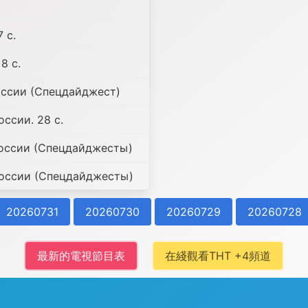
 с.
8 с.
ссии (Спецдайджест)
ссии. 28 с.
оссии (Спецдайджесты)
оссии (Спецдайджесты)
20260731
20260730
20260729
20260728
最新的電視節目表
在綫觀看ТНТ +4頻道