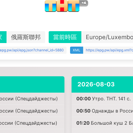
家
俄羅斯聯邦
當前時區
Europe/Luxembo
//epg.pw/api/epg.json?channel_id=5880
XML
https://epg.pw/api/epg.xml
2026-08-03
оссии (Спецдайджесты)
00:00
Утро. ТНТ. 141 с.
оссии (Спецдайджесты)
00:50
Однажды в Росс
оссии (Спецдайджесты)
01:20
Большой куш 2 Ба