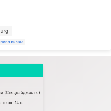
urg
?channel_id=5880
ии (Спецдайджесты)
нгкок. 14 с.