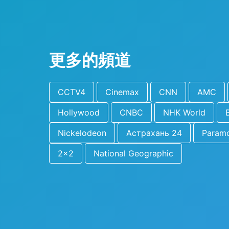
更多的頻道
CCTV4
Cinemax
CNN
AMC
Hollywood
CNBC
NHK World
Nickelodeon
Астрахань 24
Param
2x2
National Geographic