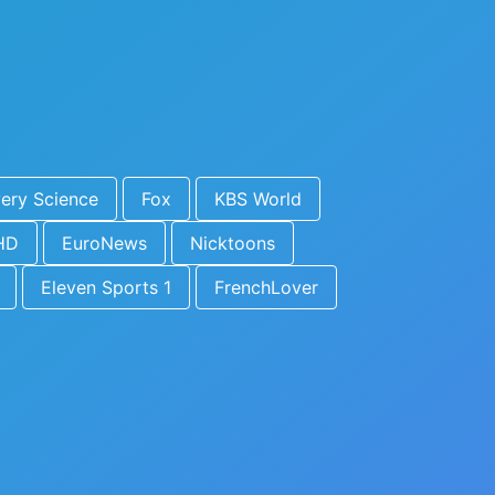
ery Science
Fox
KBS World
HD
EuroNews
Nicktoons
Eleven Sports 1
FrenchLover