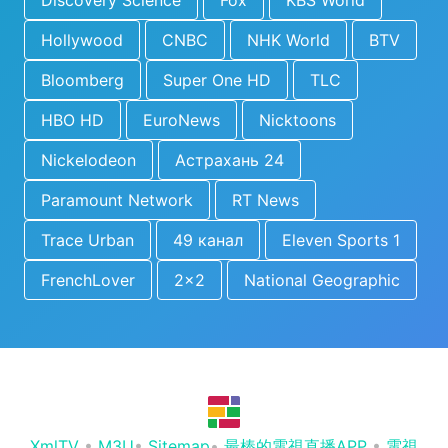
Discovery Science
Fox
KBS World
Hollywood
CNBC
NHK World
BTV
Bloomberg
Super One HD
TLC
HBO HD
EuroNews
Nicktoons
Nickelodeon
Астрахань 24
Paramount Network
RT News
Trace Urban
49 канал
Eleven Sports 1
FrenchLover
2x2
National Geographic
XmlTV
•
M3U
•
Sitemap
•
最棒的電視直播APP
•
電視