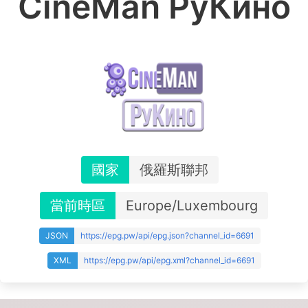
CineMan РуКино
國家
俄羅斯聯邦
當前時區
Europe/Luxembourg
JSON
https://epg.pw/api/epg.json?channel_id=6691
XML
https://epg.pw/api/epg.xml?channel_id=6691