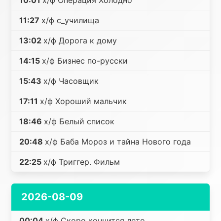
10:01
х/ф Операция Холодно
11:27
х/ф c_училища
13:02
х/ф Дорога к дому
14:15
х/ф Бизнес по-русски
15:43
х/ф Часовщик
17:11
х/ф Хороший мальчик
18:46
х/ф Белый список
20:48
х/ф Баба Мороз и тайна Нового года
22:25
х/ф Триггер. Фильм
2026-08-09
00:04
х/ф Скоро кончится лето