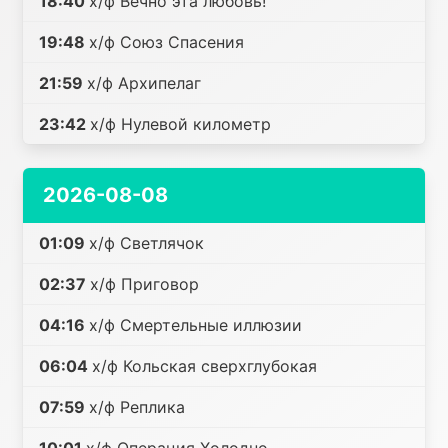
18:40
х/ф Вечно эта любовь!
19:48
х/ф Союз Спасения
21:59
х/ф Архипелаг
23:42
х/ф Нулевой километр
2026-08-08
01:09
х/ф Светлячок
02:37
х/ф Приговор
04:16
х/ф Смертельные иллюзии
06:04
х/ф Кольская сверхглубокая
07:59
х/ф Реплика