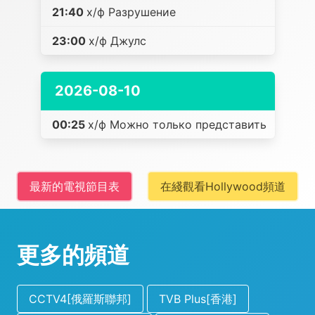
21:40
х/ф Разрушение
23:00
х/ф Джулс
2026-08-10
00:25
х/ф Можно только представить
最新的電視節目表
在綫觀看Hollywood頻道
更多的頻道
CCTV4[俄羅斯聯邦]
TVB Plus[香港]