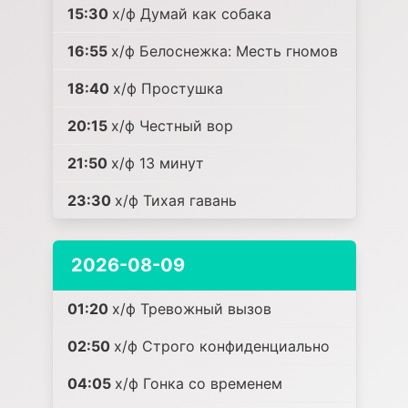
15:30
х/ф Думай как собака
16:55
х/ф Белоснежка: Месть гномов
18:40
х/ф Простушка
20:15
х/ф Честный вор
21:50
х/ф 13 минут
23:30
х/ф Тихая гавань
2026-08-09
01:20
х/ф Тревожный вызов
02:50
х/ф Строго конфиденциально
04:05
х/ф Гонка со временем