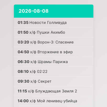
2026-08-08
01:35
Новости Голливуда
01:50
х/ф Пушки Акимбо
03:20
х/ф Ворон-3: Спасение
04:50
х/ф Вторжение в эфир
06:30
х/ф Шрамы Парижа
08:10
х/ф 02:22
09:30
х/ф Секрет
11:15
х/ф Блуждающая Земля 2
14:00
х/ф Мой ленивец-убийца