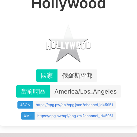
Hollywood
國家
俄羅斯聯邦
當前時區
America/Los_Angeles
JSON
https://epg.pw/api/epg.json?channel_id=5951
XML
https://epg.pw/api/epg.xml?channel_id=5951