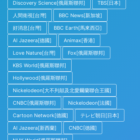
Discovery Science[俄羅斯聯邦]
TBS[日本]
人間衛視[台灣]
BBC News[新加坡]
好消息[台灣]
BBC Earth[馬來西亞]
Al Jazeera[德國]
Animax[香港]
Love Nature[台灣]
Fox[俄羅斯聯邦]
KBS World[俄羅斯聯邦]
Hollywood[俄羅斯聯邦]
Nickelodeon[大不列顛及北愛爾蘭聯合王國]
CNBC[俄羅斯聯邦]
Nickelodeon[法國]
Cartoon Network[德國]
テレビ朝日[日本]
Al Jazeera[新西蘭]
CNBC[德國]