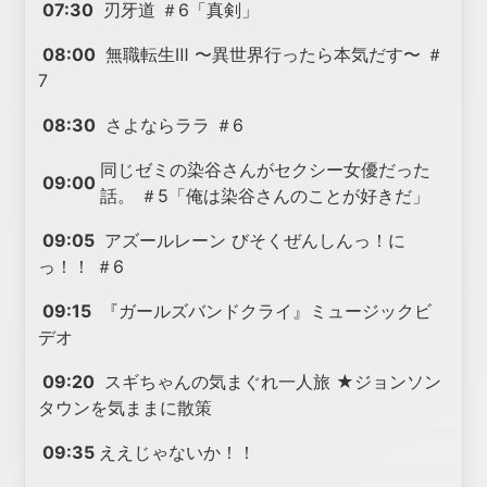
07:30
刃牙道 ＃6「真剣」
08:00
無職転生Ⅲ 〜異世界行ったら本気だす〜 ＃
7
08:30
さよならララ ＃6
同じゼミの染谷さんがセクシー女優だった
09:00
話。 ＃5「俺は染谷さんのことが好きだ」
09:05
アズールレーン びそくぜんしんっ！に
っ！！ ＃6
09:15
『ガールズバンドクライ』ミュージックビ
デオ
09:20
スギちゃんの気まぐれ一人旅 ★ジョンソン
タウンを気ままに散策
09:35
ええじゃないか！！