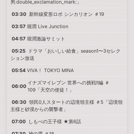
男:double_exclamation_mark:」
03:30
新幹線変形ロボ シンカリオン ＃19
03:57
堀潤 Live Junction
04:57
堀潤激論サミット
05:25
ドラマ「おいしい給食」season1〜3セレク
ション放送
05:54
VIVA！ TOKYO MINA
イナズマイレブン 世界への挑戦!!編 ＃
06:00
109「天空の使徒！」
06:30
領民0人スタートの辺境領主様 ＃5「辺境領
主様と砂漠からの襲撃者」
07:00
しもべの王子様 ★第6話
07:30
神の雫 ＃18