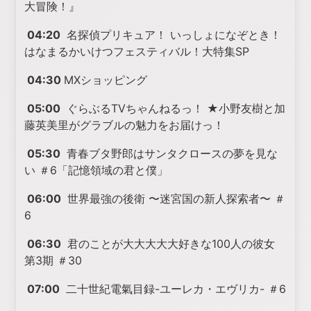
大冒険！』
04:20
名探偵プリキュア！ いっしょになぞとき！
はなまるかいけつフェスティバル！大特集SP
04:30
MXショッピング
05:00
ぐらぶるTVちゃんねるっ！ ★小野友樹と加
藤英美里がグラブルの魅力をお届けっ！
05:30
青春ブタ野郎はサンタクロースの夢を見な
い ＃6「記憶領域の君と僕」
06:00
世界最強の後衛 〜迷宮国の新人探索者〜 ＃
6
06:30
君のことが大大大大大好きな100人の彼女
第3期 ＃30
07:00
二十世紀電氣目録-ユーレカ・エヴリカ- ＃6