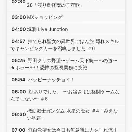
02:30
28「渡り鳥怪獣の子守歌」
03:00
MXショッピング
04:00
堀潤 Live Junction
04:57
捨てられ聖女の異世界ごはん旅 隠れスキル
でキャンピングカーを召喚しました ＃6
05:25
野田クリの野望〜ゲーム天下統一への道〜
★ホラーSP！恐怖の監視業務に挑戦
05:54
ハッピーナッチョイ！
06:00
対ありでした。 〜お嬢さまは格闘ゲームな
んてしない〜 ＃6
機動戦士ガンダム 水星の魔女 ＃4「みえな
06:30
い地雷」
07:00
無自覚聖女は今日も無意識に力を垂れ流す