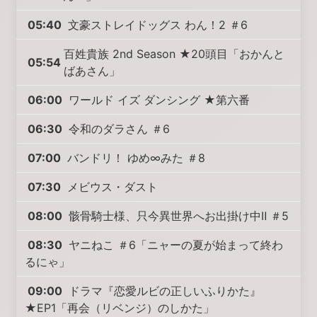
05:40
文豪ストレイドッグス わん！2 ＃6
百姓貴族 2nd Season ★20頭目「おかんと
05:54
ばあさん」
06:00
ワールド イズ ダンシング ★第六番
06:30
令和のダラさん ＃6
07:00
バンドリ！ ゆめ∞みた ＃8
07:30
メビウス・ダスト
08:00
骸骨騎士様、只今異世界へお出掛け中Ⅱ ＃5
08:30
ヤニねこ ＃6「ニャーの夏が始まって終わ
るにゃ」
09:00
ドラマ『恋愛ルビの正しいふりかた』
★EP1「再会（リベンジ）のしかた」