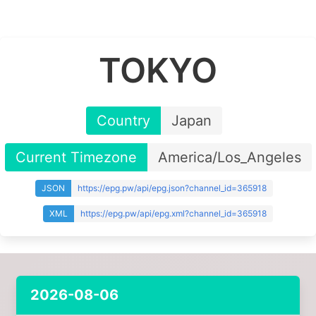
TOKYO
Country
Japan
Current Timezone
America/Los_Angeles
JSON
https://epg.pw/api/epg.json?channel_id=365918
XML
https://epg.pw/api/epg.xml?channel_id=365918
2026-08-06