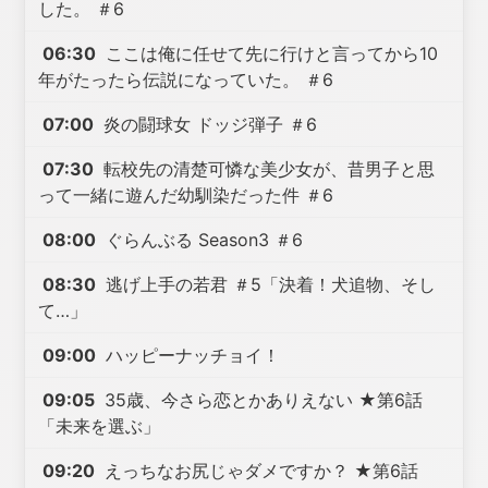
した。 ＃6
06:30
ここは俺に任せて先に行けと言ってから10
年がたったら伝説になっていた。 ＃6
07:00
炎の闘球女 ドッジ弾子 ＃6
07:30
転校先の清楚可憐な美少女が、昔男子と思
って一緒に遊んだ幼馴染だった件 ＃6
08:00
ぐらんぶる Season3 ＃6
08:30
逃げ上手の若君 ＃5「決着！犬追物、そし
て…」
09:00
ハッピーナッチョイ！
09:05
35歳、今さら恋とかありえない ★第6話
「未来を選ぶ」
09:20
えっちなお尻じゃダメですか？ ★第6話