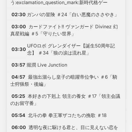
う:exclamation_question_mark:新時代格ゲー
02:30
ガンバの冒険 ＃24「白い悪魔のささやき」
03:00
カードファイト!! ヴァンガード Divinez 幻
真星戦編 ＃5「守りたい世界」
UFOロボ グレンダイザー【誕生50周年記
03:30
念】 ＃34「狼の涙は流れ星」
03:57
堀潤 Live Junction
04:57
最強出涸らし皇子の暗躍帝位争い ＃6「騎
士狩猟祭・後編」
05:25
本好きの下剋上 領主の養女 ＃17「領主会議
のお留守番」
05:54
北斗の拳 拳王軍ザコたちの挽歌 ＃18
06:00
透明な夜に駆ける君と、目に見えない恋を