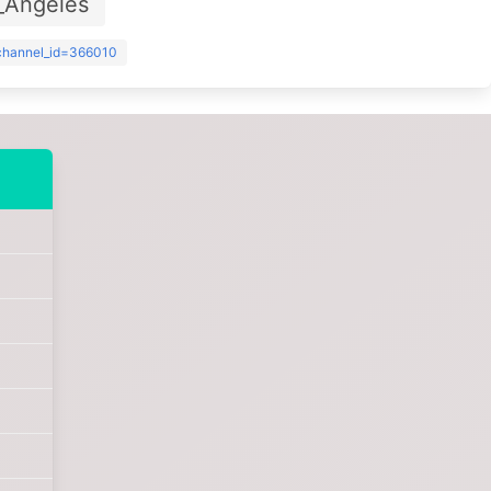
_Angeles
?channel_id=366010