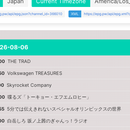
Japan
Current Timezone
America/Los
pg.pw/api/epg.json?channel_id=366010
XML
https://epg.pw/api/epg.xml
26-08-06
00
THE TRAD
50
Volkswagen TREASURES
00
Skyrocket Company
00
喋るズ「トーキョー・エフエムロヒー」
55
5分では伝えきれないスペシャルオリンピックスの世界
00
白岳しろ 坂ノ上茜のぎゃんっ！ラジオ