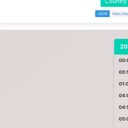
Country
JSON
https://e
20
00:
00:
01:
04:
04:
05: