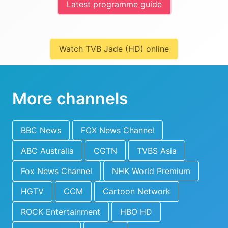
Latest programme guide
Watch TVB Jade (HD) online
More channels
BBC News
FOX News Channel
ABC Australia
CGTN
TVBS Asia
Fox News Channel
NHK World Premium
HGTV
CCM
Cartoon Network
ROCK Entertainment
HBO HD