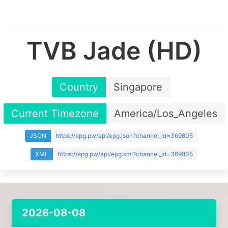
TVB Jade (HD)
Country
Singapore
Current Timezone
America/Los_Angeles
JSON
https://epg.pw/api/epg.json?channel_id=369805
XML
https://epg.pw/api/epg.xml?channel_id=369805
2026-08-08