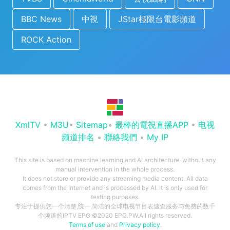
BBC News
中視
JStar極限台電影頻道
ROCK Action
XmlTV
•
M3U
•
Sitemap
•
最棒的電視直播APP
•
电视
频道排名
•
聯絡我們
•
My IP
This site is based on machine learning and AI architecture, without any
manual intervention in the whole process.
It does not store or provide any streaming media content. All data
comes from the Internet and is processed by AI. It is only used for
testing purposes.
专注于提供您一个清楚,统一,简洁的全球电视节目表速查服务与免费的数千
个频道的IPTV EPG ©2020 EPG.PW.All rights reserved.
Terms of use
and
Privacy policy
.