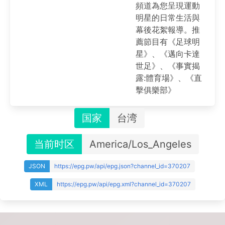
頻道為您呈現運動
明星的日常生活與
幕後花絮報導。推
薦節目有《足球明
星》、《邁向卡達
世足》、《事實揭
露:體育場》、《直
擊俱樂部》
国家
台湾
当前时区
America/Los_Angeles
JSON
https://epg.pw/api/epg.json?channel_id=370207
XML
https://epg.pw/api/epg.xml?channel_id=370207