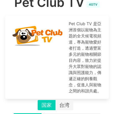
Pet Club TV
4GTV
Pet Club TV 是亞
洲首個以寵物為主
題的全天候電視頻
道，專為寵物愛好
者打造，透過豐富
多元的寵物相關節
目內容，致力於提
升大眾對寵物的認
識與照護能力，傳
遞正確的飼養觀
念，促進人與寵物
之間的和諧共處。
国家
台湾