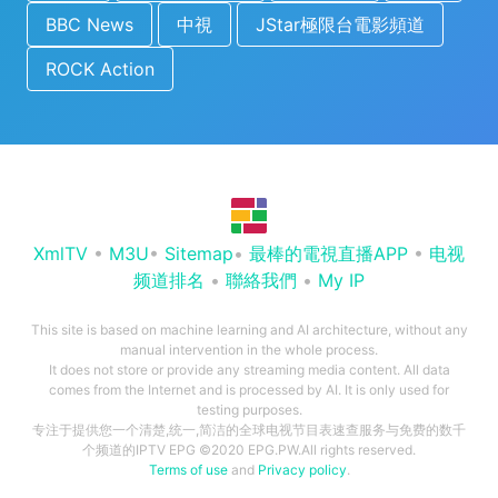
BBC News
中視
JStar極限台電影頻道
ROCK Action
XmlTV
•
M3U
•
Sitemap
•
最棒的電視直播APP
•
电视
频道排名
•
聯絡我們
•
My IP
This site is based on machine learning and AI architecture, without any
manual intervention in the whole process.
It does not store or provide any streaming media content. All data
comes from the Internet and is processed by AI. It is only used for
testing purposes.
专注于提供您一个清楚,统一,简洁的全球电视节目表速查服务与免费的数千
个频道的IPTV EPG ©2020 EPG.PW.All rights reserved.
Terms of use
and
Privacy policy
.