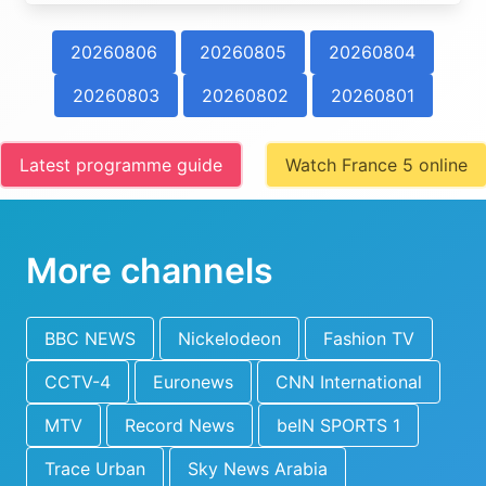
20260806
20260805
20260804
20260803
20260802
20260801
Latest programme guide
Watch France 5 online
More channels
BBC NEWS
Nickelodeon
Fashion TV
CCTV-4
Euronews
CNN International
MTV
Record News
beIN SPORTS 1
Trace Urban
Sky News Arabia