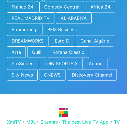
France 24
Comedy Central
Africa 24
REAL MADRID TV
AL ARABIYA
Boomerang
BFM Business
DREAMWORKS
Euro D
Canal Algérie
Arte
Gulli
Rotana Classic
ProSieben
beIN SPORTS 3
Action
Sky News
CNEWS
Discovery Channel
XmlTV
•
M3U
•
Sitemap
•
The best Live TV App
•
TV