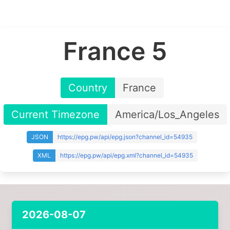
France 5
Country
France
Current Timezone
America/Los_Angeles
JSON
https://epg.pw/api/epg.json?channel_id=54935
XML
https://epg.pw/api/epg.xml?channel_id=54935
2026-08-07