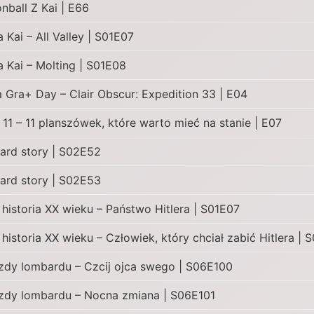
nball Z Kai | E66
 Kai – All Valley | S01E07
 Kai – Molting | S01E08
Gra+ Day – Clair Obscur: Expedition 33 | E04
 11 – 11 planszówek, które warto mieć na stanie | E07
ard story | S02E52
ard story | S02E53
 historia XX wieku – Państwo Hitlera | S01E07
 historia XX wieku – Człowiek, który chciał zabić Hitlera | 
zdy lombardu – Czcij ojca swego | S06E100
zdy lombardu – Nocna zmiana | S06E101