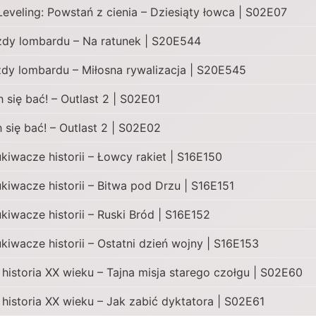
Leveling: Powstań z cienia – Dziesiąty łowca | S02E07
dy lombardu – Na ratunek | S20E544
dy lombardu – Miłosna rywalizacja | S20E545
h się bać! – Outlast 2 | S02E01
h się bać! – Outlast 2 | S02E02
kiwacze historii – Łowcy rakiet | S16E150
kiwacze historii – Bitwa pod Drzu | S16E151
kiwacze historii – Ruski Bród | S16E152
kiwacze historii – Ostatni dzień wojny | S16E153
 historia XX wieku – Tajna misja starego czołgu | S02E60
 historia XX wieku – Jak zabić dyktatora | S02E61