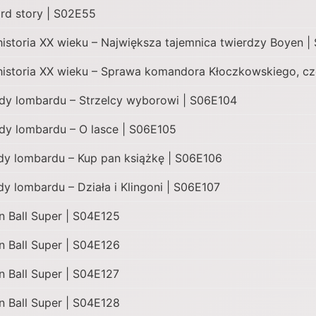
rd story | S02E55
historia XX wieku – Największa tajemnica twierdzy Boyen |
historia XX wieku – Sprawa komandora Kłoczkowskiego, cz
dy lombardu – Strzelcy wyborowi | S06E104
dy lombardu – O lasce | S06E105
y lombardu – Kup pan książkę | S06E106
y lombardu – Działa i Klingoni | S06E107
 Ball Super | S04E125
 Ball Super | S04E126
 Ball Super | S04E127
 Ball Super | S04E128