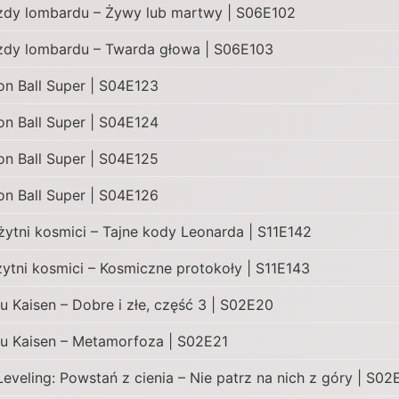
zdy lombardu – Żywy lub martwy | S06E102
zdy lombardu – Twarda głowa | S06E103
on Ball Super | S04E123
on Ball Super | S04E124
on Ball Super | S04E125
on Ball Super | S04E126
żytni kosmici – Tajne kody Leonarda | S11E142
żytni kosmici – Kosmiczne protokoły | S11E143
su Kaisen – Dobre i złe, część 3 | S02E20
su Kaisen – Metamorfoza | S02E21
Leveling: Powstań z cienia – Nie patrz na nich z góry | S0