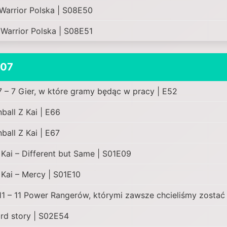
 Warrior Polska | S08E50
 Warrior Polska | S08E51
-07
7 – 7 Gier, w które gramy będąc w pracy | E52
ball Z Kai | E66
ball Z Kai | E67
Kai – Different but Same | S01E09
Kai – Mercy | S01E10
11 – 11 Power Rangerów, którymi zawsze chcieliśmy zostać
rd story | S02E54