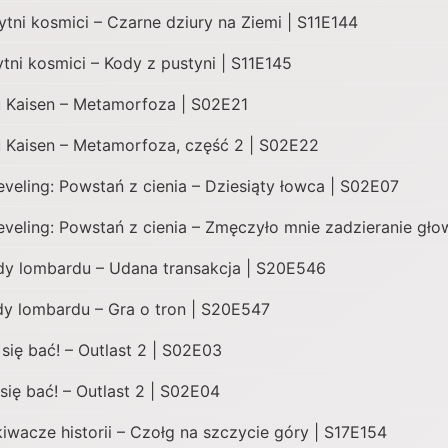
ytni kosmici – Czarne dziury na Ziemi | S11E144
tni kosmici – Kody z pustyni | S11E145
u Kaisen – Metamorfoza | S02E21
u Kaisen – Metamorfoza, część 2 | S02E22
eveling: Powstań z cienia – Dziesiąty łowca | S02E07
eveling: Powstań z cienia – Zmęczyło mnie zadzieranie gł
y lombardu – Udana transakcja | S20E546
y lombardu – Gra o tron | S20E547
 się bać! – Outlast 2 | S02E03
się bać! – Outlast 2 | S02E04
iwacze historii – Czołg na szczycie góry | S17E154