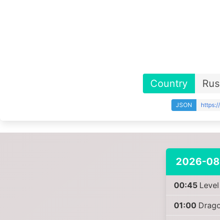
Country
Rus
JSON
https:
2026-08
00:45
Level
01:00
Drago