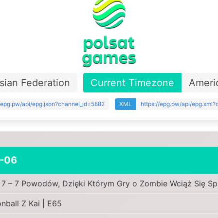
sian Federation
Current Timezone
Ameri
//epg.pw/api/epg.json?channel_id=5882
XML
https://epg.pw/api/epg.xml
-06
 7 – 7 Powodów, Dzięki Którym Gry o Zombie Wciąż Się Sp
nball Z Kai | E65