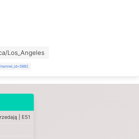
ca/Los_Angeles
?channel_id=5882
rzedają | E51