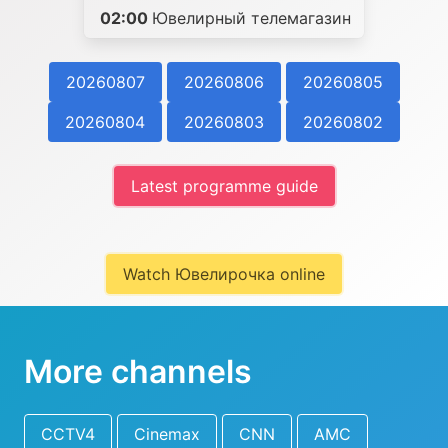
02:00
Ювелирный телемагазин
20260807
20260806
20260805
20260804
20260803
20260802
Latest programme guide
Watch Ювелирочка online
More channels
CCTV4
Cinemax
CNN
AMC