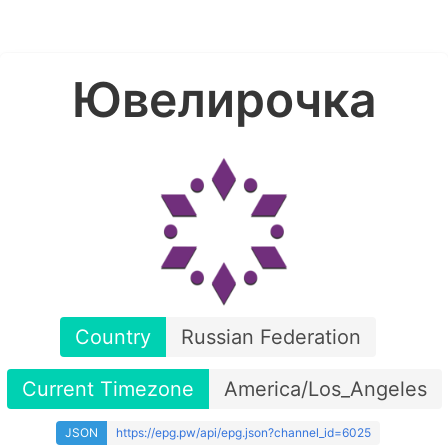
Ювелирочка
Country
Russian Federation
Current Timezone
America/Los_Angeles
JSON
https://epg.pw/api/epg.json?channel_id=6025