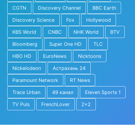
CGTN
Discovery Channel
BBC Earth
Discovery Science
Fox
Hollywood
KBS World
CNBC
NHK World
BTV
Bloomberg
Super One HD
TLC
HBO HD
EuroNews
Nicktoons
Nickelodeon
Астрахань 24
Paramount Network
RT News
Trace Urban
49 канал
Eleven Sports 1
TV Puls
FrenchLover
2x2